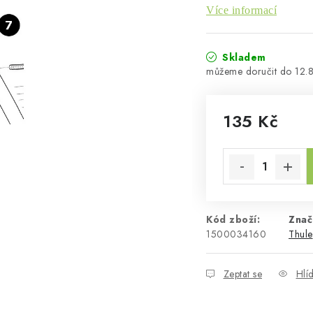
Více informací
Skladem
12.
135 Kč
Měrná cena:
Kód zboží:
Znač
1500034160
Thule
Zeptat se
Hlí