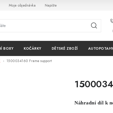
Moje objednávka
Napište nám
Reklamace
Obchodn
NÍ BOXY
KOČÁRKY
DĚTSKÉ ZBOŽÍ
AUTOPOTAHY 
E
1500034160 Frame support
1500034
Náhradní díl k n