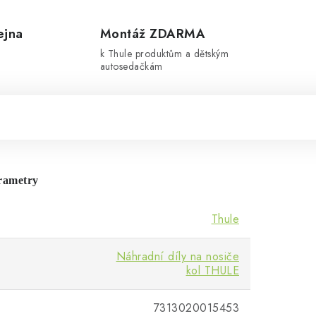
ejna
Montáž ZDARMA
k Thule produktům a dětským
autosedačkám
rametry
Thule
Náhradní díly na nosiče
kol THULE
7313020015453