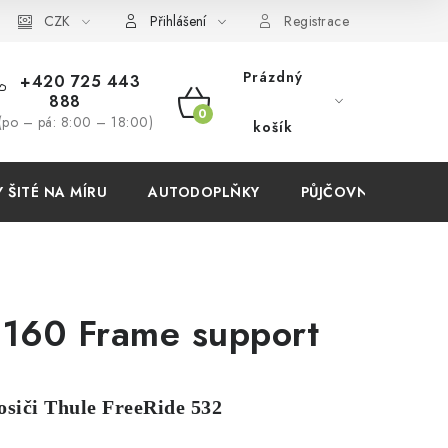
í podmínky
CZK
Přihlášení
Registrace
Prázdný
+420 725 443
888
NÁKUPNÍ
(po – pá: 8:00 – 18:00)
košík
KOŠÍK
ŠITÉ NA MÍRU
AUTODOPLŇKY
PŮJČOVNA
AKC
160 Frame support
osiči Thule FreeRide 532