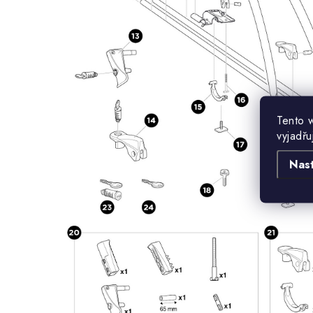
Tento 
vyjadřu
Nas