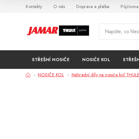
Přejít
Kontakty
O nás
Doprava a platba
Půjčovna
na
obsah
STŘEŠNÍ NOSIČE
NOSIČE KOL
STŘEŠ
Domů
NOSIČE KOL
Náhradní díly na nosiče kol THUL