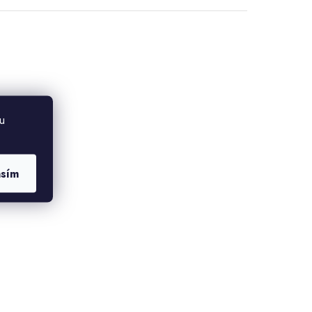
u
asím