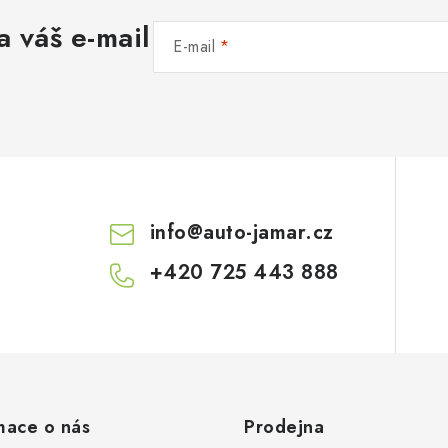
a váš e-mail
E-mail
info
@
auto-jamar.cz
+420 725 443 888
mace o nás
Prodejna