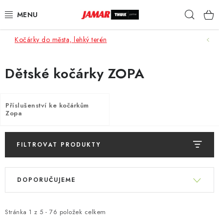
Přejít
Hleda
na
obsah
Kočárky do města, lehký terén
STŘEŠNÍ NOSIČE
NOSIČE KOL
Dětské kočárky ZOPA
STŘEŠNÍ BOXY
Příslušenství ke kočárkům
Zopa
KOČÁRKY
DĚTSKÉ ZBOŽÍ
FILTROVAT PRODUKTY
V
AUTOPOTAHY ŠITÉ NA MÍRU
Ř
ý
DOPORUČUJEME
a
p
AUTODOPLŇKY
z
i
e
Stránka
1
z
5
-
76
položek celkem