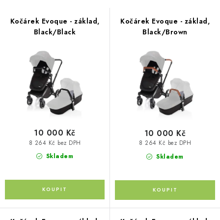
s
PŮJČOVNA
n
p
í
Kočárek Evoque - základ,
Kočárek Evoque - základ,
AKCE
r
Black/Black
Black/Brown
p
o
r
PRO PSY
d
o
u
d
BOXY NA TAŽNÁ ZAŘÍZENÍ
k
u
t
k
OSTATNÍ NOSIČE
ů
t
STŘEŠNÍ KOŠE
ů
10 000 Kč
10 000 Kč
8 264 Kč bez DPH
8 264 Kč bez DPH
AUTOSTANY
Skladem
Skladem
CESTOVNÍ ZAVAZADLA
DÁRKOVÉ POUKAZY