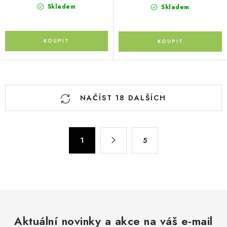
Skladem
Skladem
O
NAČÍST 18 DALŠÍCH
v
l
á
S
d
1
5
t
a
r
c
á
n
í
k
p
o
r
v
Aktuální novinky a akce na váš e-mail
v