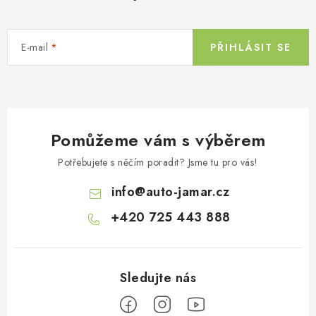
á
k
n
y
í
v
E-mail
PŘIHLÁSIT SE
ý
p
i
s
Pomůžeme vám s výběrem
u
Potřebujete s něčím poradit? Jsme tu pro vás!
info
@
auto-jamar.cz
+420 725 443 888