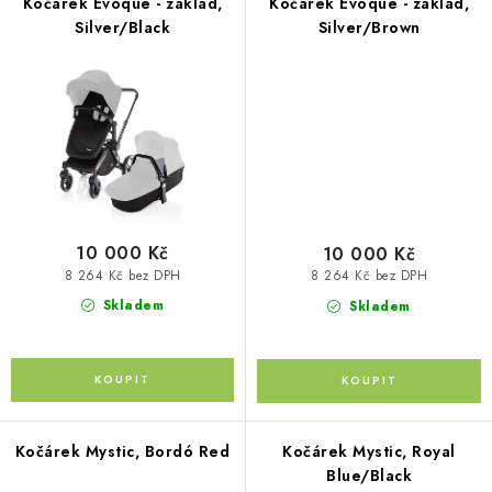
Kočárek Evoque - základ,
Kočárek Evoque - základ,
Silver/Black
Silver/Brown
Kontakty
O nás
Doprava a platba
Půjčovna
Moje objednávka
Napište nám
Reklamace
Obchodní podmínky
10 000 Kč
10 000 Kč
8 264 Kč bez DPH
8 264 Kč bez DPH
Skladem
Skladem
Kočárek Mystic, Bordó Red
Kočárek Mystic, Royal
Blue/Black