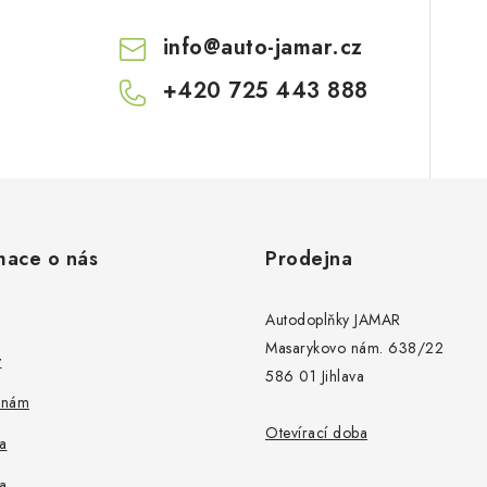
info
@
auto-jamar.cz
v
k
+420 725 443 888
y
v
ý
p
mace o nás
Prodejna
s
Autodoplňky JAMAR
u
Masarykovo nám. 638/22
y
586 01 Jihlava
 nám
Otevírací doba
a
a