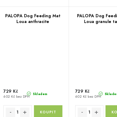
ů
PALOPA Dog Feeding Mat
PALOPA Dog Feed
Loua anthracite
Loua granule t
729 Kč
729 Kč
Skladem
Sklade
602 Kč bez DPH
602 Kč bez DPH