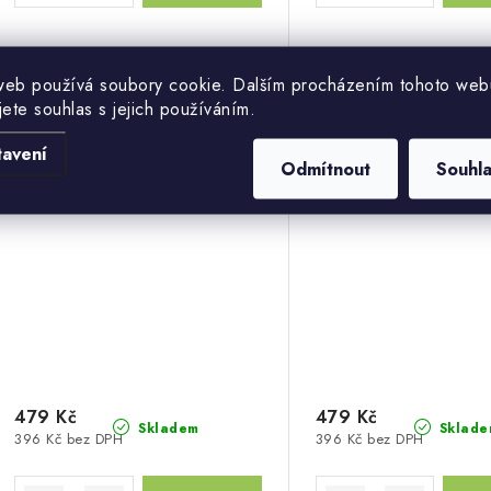
web používá soubory cookie. Dalším procházením tohoto web
PALOPA Slow-Feed Insert
PALOPA Slow-Feed
jete souhlas s jejich používáním.
Yumo anthracite
Yumo light gr
tavení
Odmítnout
Souhl
479 Kč
479 Kč
Skladem
Sklade
396 Kč bez DPH
396 Kč bez DPH