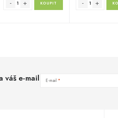
O
v
á
a váš e-mail
d
E-mail
a
c
p