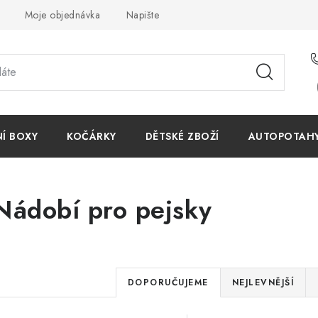
Moje objednávka
Napište nám
Reklamace
Obchodn
NÍ BOXY
KOČÁRKY
DĚTSKÉ ZBOŽÍ
AUTOPOTAHY 
Nádobí pro pejsky
Ř
DOPORUČUJEME
NEJLEVNĚJŠÍ
a