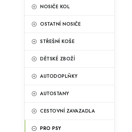
a
r
NOSIČE KOL
n
i
OSTATNÍ NOSIČE
e
n
i
í
STŘEŠNÍ KOŠE
p
DĚTSKÉ ZBOŽÍ
a
n
AUTODOPLŇKY
e
l
AUTOSTANY
CESTOVNÍ ZAVAZADLA
t
PRO PSY