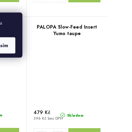
u
 Insert
PALOPA Slow-Feed Insert
ey
Yumo taupe
asím
479 Kč
m
Skladem
396 Kč bez DPH