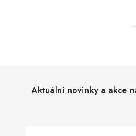
l
Aktuální novinky a akce n
í