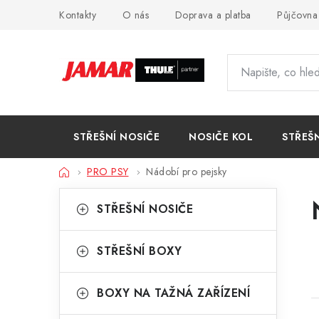
Přejít
Kontakty
O nás
Doprava a platba
Půjčovna
na
obsah
STŘEŠNÍ NOSIČE
NOSIČE KOL
STŘEŠ
Domů
PRO PSY
Nádobí pro pejsky
P
K
Přeskočit
STŘEŠNÍ NOSIČE
kategorie
a
o
t
s
STŘEŠNÍ BOXY
e
t
g
BOXY NA TAŽNÁ ZAŘÍZENÍ
r
o