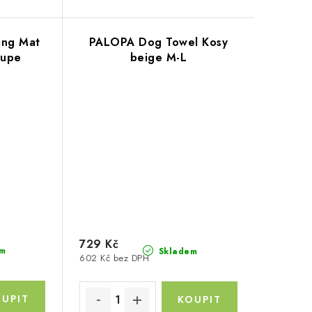
ing Mat
PALOPA Dog Towel Kosy
aupe
beige M-L
729 Kč
m
Skladem
602 Kč bez DPH