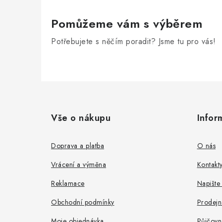
r
Pomůžeme vám s výběrem
Potřebujete s něčím poradit? Jsme tu pro vás!
Z
á
Vše o nákupu
Infor
i
p
a
Doprava a platba
O nás
t
Vrácení a výměna
Kontakt
í
Reklamace
Napište
Obchodní podmínky
Prodejn
Moje objednávka
Půjčovn