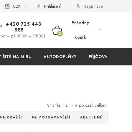
í podmínky
CZK
Přihlášení
Registrace
Prázdný
+420 725 443
888
NÁKUPNÍ
(po – pá: 8:00 – 18:00)
košík
KOŠÍK
ŠITÉ NA MÍRU
AUTODOPLŇKY
PŮJČOVNA
AKC
Stránka
1
z
1
-
9
položek celkem
NEJDRAŽŠÍ
NEJPRODÁVANĚJŠÍ
ABECEDNĚ