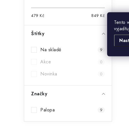
479
Kč
849
Kč
Tento 
vyjadřu
Štítky
Nas
Na skladě
9
Akce
0
Novinka
0
Značky
Palopa
9