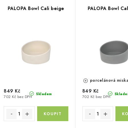
V
z
PALOPA Bowl Cali beige
PALOPA Bowl Cal
ý
e
p
n
í
s
p
p
r
r
o
o
d
porcelánová miska
d
u
849 Kč
849 Kč
Skladem
Sklade
702 Kč bez DPH
702 Kč bez DPH
u
k
k
t
ů