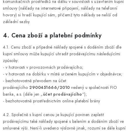
komunikačních prostředků na dálku v souvislosti s uzavřením kupní
smlouvy (náklady na internetové připojení, náklady na telefonní
hovory) si hradí kupující sám, přičemž tyto náklady se neliší od
základní sazby.
4. Cena zboží a platební podmínky
4.1. Cenu zboží a případné náklady spojené s dodáním zboží dle
kupní smlouvy může kupující uhradit prodávajícímu následujícími
způsoby:
- v hotovosti v provozovnách prodávajícího;
- v hotovosti na dobírku v místě určeném kupujícím v objednávce;
- bezhotovostně převodem na účet
prodávajícího
2900451666/2010
vedený u společnosti FIO
banka, a.s. (dále jen „
účet prodávajícího
“);
- bezhotovostně prostřednictvím online platební brány
4.2. Společně s kupní cenou je kupující povinen zaplatit
prodávajícímu také náklady spojené s balením a dodáním zboží ve
smluvené výši. Není-li uvedeno výslovně jinak, rozumí se dále kupní