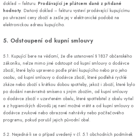
doklad – fakturu.
Prodávající je plátcem daně z přidané
hodnoty
. Daňový doklad – fakturu vystaví prodávající kupujícímu
po uhrazení ceny zboží a zašle jej v elektronické podobě na
elektronickou adresu kupujícího.
5. Odstoupení od kupní smlouvy
5.1. Kupující bere na vědomí, že dle ustanovení § 1837 občanského
zákoníku, nelze mimo jiné odstoupit od kupní smlouvy o dodávce
zboží, které bylo upraveno podle přání kupujícího nebo pro jeho
osobu, od kupní smlouvy o dodávce zboží, které podléhá rychlé
zkáze nebo zboží s krátkou dobou spotřeby, jakož i zboží, které bylo
po dodání nenávratně smíseno s jiným zbožím, od kupní smlouvy
o dodávce zboží v uzavřeném obalu, které spotřebitel z obalu vyňal
a z hygienických důvodů jej není možné vrátit a od kupní smlouvy o
dodávce zvukové nebo obrazové nahrávky nebo počítačového
programu, pokud porušil jejich původní obal.
5.2. Nejedná-li se o případ uvedený v čl. 5.1 obchodních podmínek