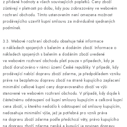
z přidané hodnoty a všech souvisejících poplatků. Ceny zboží
zůstávají v platnosti po dobu, kdy jsou zobrazovány ve webovém
rozhraní obchodu. Tímto ustanovením není omezena možnost
prodávajícího uzavřít kupní smlouvu za individuálně sjednaných
podmínek.
3.3. Webové rozhraní obchodu obsahuje také informace
o nákladech spojených s balením a dodáním zboží. Informace o
nákladech spojených s balením a dodáním zboží uvedené
ve webovém rozhraní obchodu platí pouze v případech, kdy je
zboží doručováno v rámci území České republiky. V případě, kdy
prodávající nabízí dopravu zboží zdarma, je předpokladem vzniku
práva na bezplatnou dopravu zboží na straně kupujícího zaplacení
minimální celkové kupní ceny dopravovaného zboží ve výši
stanovené ve webovém rozhraní obchodu. V případě, kdy dojde k
částečnému odstoupení od kupní smlouvy kupujícím a celková kupní
cena zboží, u kterého nedošlo k odstoupení od smlouvy kupujícím,
nedosahuje minimální výše, jež je potřebná pro vznik práva
na dopravu zboží zdarma podle předchozí věty, právo kupujícího
na dopravu zboží zdarma zaniká a kupující je povinen dopravu