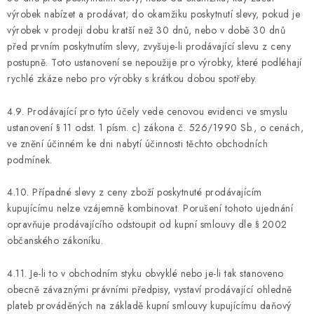
výrobek nabízet a prodávat, do okamžiku poskytnutí slevy, pokud je
výrobek v prodeji dobu kratší než 30 dnů, nebo v době 30 dnů
před prvním poskytnutím slevy, zvyšuje-li prodávající slevu z ceny
postupně. Toto ustanovení se nepoužije pro výrobky, které podléhají
rychlé zkáze nebo pro výrobky s krátkou dobou spotřeby.
4.9. Prodávající pro tyto účely vede cenovou evidenci ve smyslu
ustanovení § 11 odst. 1 písm. c) zákona č. 526/1990 Sb., o cenách,
ve znění účinném ke dni nabytí účinnosti těchto obchodních
podmínek.
4.10. Případné slevy z ceny zboží poskytnuté prodávajícím
kupujícímu nelze vzájemně kombinovat. Porušení tohoto ujednání
opravňuje prodávajícího odstoupit od kupní smlouvy dle § 2002
občanského zákoníku.
4.11. Je-li to v obchodním styku obvyklé nebo je-li tak stanoveno
obecně závaznými právními předpisy, vystaví prodávající ohledně
plateb prováděných na základě kupní smlouvy kupujícímu daňový