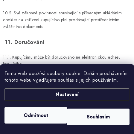
10.2. Své zákonné povinnosti související s případným ukládáním
cookies na zařízení kupujícího plní prodávající prostřednictvím
zvláštního dokumentu.
11. Doručování
11.1. Kupujícímu může být doručováno na elektronickou adresu
kupujícího.
Tento web používá soubory cookie. Dalším procházením
Jediná adresa pro doručování reklamací i produktů
tohoto webu vyjadřujete souhlas s jejich používáním.
odstoupení od smlouvy, korespondence, a veškeré listiny:
Nastavení
JAMAR Jana Marousková, Masarykovo náměstí 22, 58601
Jihlava, tel. 725443888, info@auto-jamar.cz
Odmítnout
Souhlasím
12. Závěrečná ustanovení