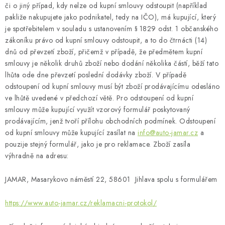
či o jiný případ, kdy nelze od kupní smlouvy odstoupit (například
pakliže nakupujete jako podnikatel, tedy na IČO), má kupující, který
je spotřebitelem v souladu s ustanovením § 1829 odst. 1 občanského
zákoníku právo od kupní smlouvy odstoupit, a to do čtrnácti (14)
dnů od převzetí zboží, přičemž v případě, že předmětem kupní
smlouvy je několik druhů zboží nebo dodání několika částí, běží tato
lhůta ode dne převzetí poslední dodávky zboží. V případě
odstoupení od kupní smlouvy musí být zboží prodávajícímu odesláno
ve lhůtě uvedené v předchozí větě. Pro odstoupení od kupní
smlouvy může kupující využít vzorový formulář poskytovaný
prodávajícím, jenž tvoří přílohu obchodních podmínek. Odstoupení
od kupní smlouvy může kupující zasílat na
info@auto-jamar.cz
a
pouzije stejný formulář, jako je pro reklamace. Zboží zasíla
výhradně na adresu:
JAMAR, Masarykovo náměstí 22, 58601 Jihlava spolu s formulářem
https://www.auto-jamar.cz/reklamacni-protokol/