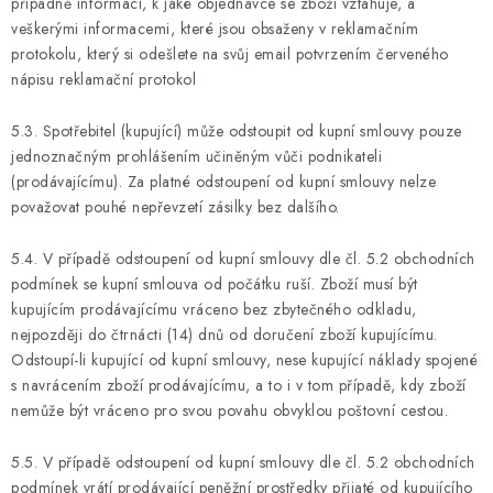
případně informací, k jaké objednávce se zboží vztahuje, a
veškerými informacemi, které jsou obsaženy v reklamačním
protokolu, který si odešlete na svůj email potvrzením červeného
nápisu reklamační protokol
5.3. Spotřebitel (kupující) může odstoupit od kupní smlouvy pouze
jednoznačným prohlášením učiněným vůči podnikateli
(prodávajícímu). Za platné odstoupení od kupní smlouvy nelze
považovat pouhé nepřevzetí zásilky bez dalšího.
5.4. V případě odstoupení od kupní smlouvy dle čl. 5.2 obchodních
podmínek se kupní smlouva od počátku ruší. Zboží musí být
kupujícím prodávajícímu vráceno bez zbytečného odkladu,
nejpozději do čtrnácti (14) dnů od doručení zboží kupujícímu.
Odstoupí-li kupující od kupní smlouvy, nese kupující náklady spojené
s navrácením zboží prodávajícímu, a to i v tom případě, kdy zboží
nemůže být vráceno pro svou povahu obvyklou poštovní cestou.
5.5. V případě odstoupení od kupní smlouvy dle čl. 5.2 obchodních
podmínek vrátí prodávající peněžní prostředky přijaté od kupujícího