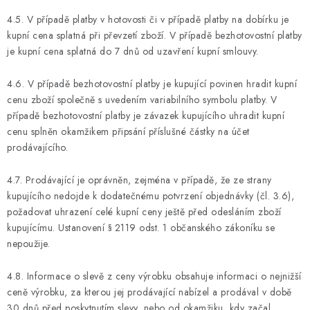
4.5. V případě platby v hotovosti či v případě platby na dobírku je
kupní cena splatná při převzetí zboží. V případě bezhotovostní platby
je kupní cena splatná do 7 dnů od uzavření kupní smlouvy.
4.6. V případě bezhotovostní platby je kupující povinen hradit kupní
cenu zboží společně s uvedením variabilního symbolu platby. V
případě bezhotovostní platby je závazek kupujícího uhradit kupní
cenu splněn okamžikem připsání příslušné částky na účet
prodávajícího.
4.7. Prodávající je oprávněn, zejména v případě, že ze strany
kupujícího nedojde k dodatečnému potvrzení objednávky (čl. 3.6),
požadovat uhrazení celé kupní ceny ještě před odesláním zboží
kupujícímu. Ustanovení § 2119 odst. 1 občanského zákoníku se
nepoužije.
4.8. Informace o slevě z ceny výrobku obsahuje informaci o nejnižší
ceně výrobku, za kterou jej prodávající nabízel a prodával v době
30 dnů před poskytnutím slevy, nebo od okamžiku, kdy začal