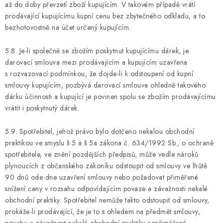
až do doby převzetí zboží kupujícím. V takovém případě vrátí
prodávající kupujícímu kupní cenu bez zbytečného odkladu, a to
bezhotovostně na účet určený kupujícím.
5.8. Je-li společně se zbožím poskytnut kupujícímu dárek, je
darovací smlouva mezi prodávajícím a kupujícím uzavřena
s rozvazovací podmínkou, že dojde-li k odstoupení od kupní
smlouvy kupujícím, pozbývá darovací smlouva ohledně takového
dárku účinnosti a kupující je povinen spolu se zbožím prodávajícímu
vrátit i poskytnutý dárek.
5.9. Spotřebitel, jehož právo bylo dotčeno nekalou obchodní
praktikou ve smyslu § 5 a § 5a zákona č. 634/1992 Sb., o ochraně
spotřebitele, ve znění pozdějších předpisů, může vedle nároků
plynoucích z občanského zákoníku odstoupit od smlouvy ve lhůtě
90 dnů ode dne uzavření smlouvy nebo požadovat přiměřené
snížení ceny v rozsahu odpovídajícím povaze a závažnosti nekalé
obchodní praktiky. Spotřebitel nemůže takto odstoupit od smlouvy,
prokáže-li prodávající, že je to s ohledem na předmět smlouvy,