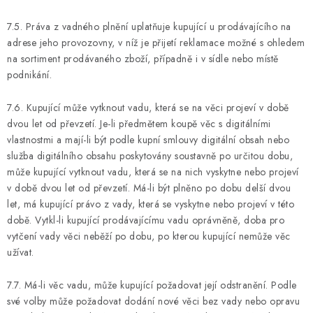
7.5. Práva z vadného plnění uplatňuje kupující u prodávajícího na
adrese jeho provozovny, v níž je přijetí reklamace možné s ohledem
na sortiment prodávaného zboží, případně i v sídle nebo místě
podnikání.
7.6. Kupující může vytknout vadu, která se na věci projeví v době
dvou let od převzetí. Je-li předmětem koupě věc s digitálními
vlastnostmi a mají-li být podle kupní smlouvy digitální obsah nebo
služba digitálního obsahu poskytovány soustavně po určitou dobu,
může kupující vytknout vadu, která se na nich vyskytne nebo projeví
v době dvou let od převzetí. Má-li být plněno po dobu delší dvou
let, má kupující právo z vady, která se vyskytne nebo projeví v této
době. Vytkl-li kupující prodávajícímu vadu oprávněně, doba pro
vytčení vady věci neběží po dobu, po kterou kupující nemůže věc
užívat.
7.7. Má-li věc vadu, může kupující požadovat její odstranění. Podle
své volby může požadovat dodání nové věci bez vady nebo opravu