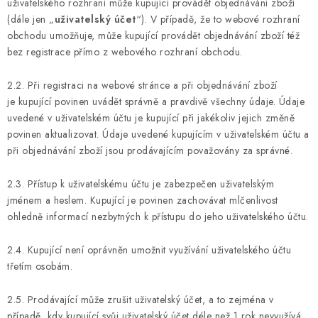
uživatelského rozhraní může kupující provádět objednávání zboží
(dále jen „
uživatelský účet
“). V případě, že to webové rozhraní
obchodu umožňuje, může kupující provádět objednávání zboží též
bez registrace přímo z webového rozhraní obchodu.
2.2. Při registraci na webové stránce a při objednávání zboží
je kupující povinen uvádět správně a pravdivě všechny údaje. Údaje
uvedené v uživatelském účtu je kupující při jakékoliv jejich změně
povinen aktualizovat. Údaje uvedené kupujícím v uživatelském účtu a
při objednávání zboží jsou prodávajícím považovány za správné.
2.3. Přístup k uživatelskému účtu je zabezpečen uživatelským
jménem a heslem. Kupující je povinen zachovávat mlčenlivost
ohledně informací nezbytných k přístupu do jeho uživatelského účtu.
2.4. Kupující není oprávněn umožnit využívání uživatelského účtu
třetím osobám.
2.5. Prodávající může zrušit uživatelský účet, a to zejména v
případě, kdy kupující svůj uživatelský účet déle než 1 rok nevyužívá,