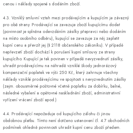
cenou i náklady spojené s dodáním zboží.
4.3. Vzniklý smluvní vztah mezi prodávajícím a kupujícím je závazný
pro obě strany. Prodávající se zavazuje zboží kupujícímu dodat
(povinnost je splněna odevzdáním zásilky přepravci nebo dodáním
na místo osobního odběru), kupující se zavazuje za něj zaplatit
kupní cenu a převzít jej (§ 2118 občanského zákoníku). V případě
nepřevzetí zboží dochází k porušení kupní smlouvy ze strany
kupujícího. Kupující je tak povinen v případě nevyzvednutí zásilky,
uhradit prodávajícímu na náhradě vzniklé škody jednorázový
kompenzační poplatek ve výši 250 Kč, který zahrnuje všechny
náklady vzniklé prodávajícímu ve spojitosti s nevyzvednutím zásilky
(zejm. obousměrné poštovné včetně poplatku za dobírku, balné,
následné vybalení a opětovné naskladnění zboží, administrativní
vyřízení vrácení zboží apod.)
4.4. Prodávající nepožaduje od kupujícího zálohu či jinou
obdobnou platbu. Tímto není dotčeno ustanovení čl. 4.7 obchodních
podmínek ohledně povinnosti uhradit kupní cenu zboží předem.