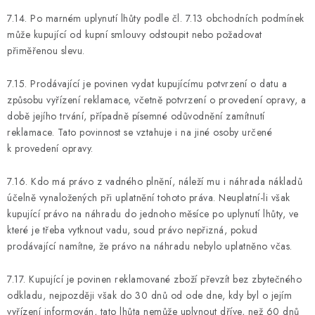
7.14. Po marném uplynutí lhůty podle čl. 7.13 obchodních podmínek
může kupující od kupní smlouvy odstoupit nebo požadovat
přiměřenou slevu.
7.15. Prodávající je povinen vydat kupujícímu potvrzení o datu a
způsobu vyřízení reklamace, včetně potvrzení o provedení opravy, a
době jejího trvání, případně písemné odůvodnění zamítnutí
reklamace. Tato povinnost se vztahuje i na jiné osoby určené
k provedení opravy.
7.16. Kdo má právo z vadného plnění, náleží mu i náhrada nákladů
účelně vynaložených při uplatnění tohoto práva. Neuplatní-li však
kupující právo na náhradu do jednoho měsíce po uplynutí lhůty, ve
které je třeba vytknout vadu, soud právo nepřizná, pokud
prodávající namítne, že právo na náhradu nebylo uplatněno včas.
7.17. Kupující je povinen reklamované zboží převzít bez zbytečného
odkladu, nejpozději však do 30 dnů od ode dne, kdy byl o jejím
vyřízení informován, tato lhůta nemůže uplynout dříve, než 60 dnů