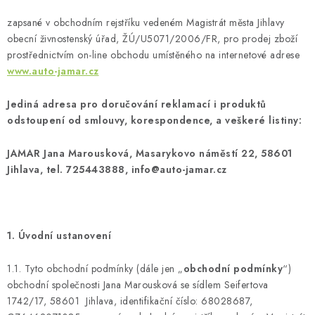
PŮJČOVNA
zapsané v obchodním rejstříku vedeném Magistrát města Jihlavy
AKCE
obecní živnostenský úřad, ŽÚ/U5071/2006/FR, pro prodej zboží
prostřednictvím on-line obchodu umístěného na internetové adrese
www.auto-jamar.cz
PRO PSY
Jediná adresa pro doručování reklamací i produktů
BOXY NA TAŽNÁ ZAŘÍZENÍ
odstoupení od smlouvy, korespondence, a veškeré listiny:
OSTATNÍ NOSIČE
JAMAR Jana Marousková, Masarykovo náměstí 22, 58601
Jihlava, tel. 725443888, info@auto-jamar.cz
STŘEŠNÍ KOŠE
AUTOSTANY
1. Úvodní ustanovení
CESTOVNÍ ZAVAZADLA
1.1. Tyto obchodní podmínky (dále jen „
obchodní podmínky
“)
obchodní společnosti Jana Marousková se sídlem Seifertova
DÁRKOVÉ POUKAZY
1742/17, 58601 Jihlava, identifikační číslo: 68028687,