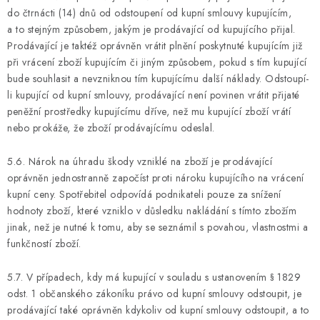
do čtrnácti (14) dnů od odstoupení od kupní smlouvy kupujícím,
a to stejným způsobem, jakým je prodávající od kupujícího přijal.
Prodávající je taktéž oprávněn vrátit plnění poskytnuté kupujícím již
při vrácení zboží kupujícím či jiným způsobem, pokud s tím kupující
bude souhlasit a nevzniknou tím kupujícímu další náklady. Odstoupí-
li kupující od kupní smlouvy, prodávající není povinen vrátit přijaté
peněžní prostředky kupujícímu dříve, než mu kupující zboží vrátí
nebo prokáže, že zboží prodávajícímu odeslal.
5.6. Nárok na úhradu škody vzniklé na zboží je prodávající
oprávněn jednostranně započíst proti nároku kupujícího na vrácení
kupní ceny. Spotřebitel odpovídá podnikateli pouze za snížení
hodnoty zboží, které vzniklo v důsledku nakládání s tímto zbožím
jinak, než je nutné k tomu, aby se seznámil s povahou, vlastnostmi a
funkčností zboží.
5.7. V případech, kdy má kupující v souladu s ustanovením § 1829
odst. 1 občanského zákoníku právo od kupní smlouvy odstoupit, je
prodávající také oprávněn kdykoliv od kupní smlouvy odstoupit, a to