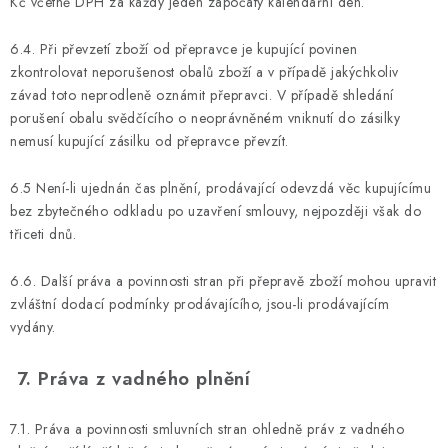
Kč včetně DPH za každý jeden započatý kalendářní den.
6.4. Při převzetí zboží od přepravce je kupující povinen
zkontrolovat neporušenost obalů zboží a v případě jakýchkoliv
závad toto neprodleně oznámit přepravci. V případě shledání
porušení obalu svědčícího o neoprávněném vniknutí do zásilky
nemusí kupující zásilku od přepravce převzít.
6.5 Není-li ujednán čas plnění, prodávající odevzdá věc kupujícímu
bez zbytečného odkladu po uzavření smlouvy, nejpozději však do
třiceti dnů.
6.6. Další práva a povinnosti stran při přepravě zboží mohou upravit
zvláštní dodací podmínky prodávajícího, jsou-li prodávajícím
vydány.
7. Práva z vadného plnění
7.1. Práva a povinnosti smluvních stran ohledně práv z vadného