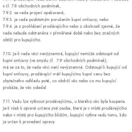
s čl. 7.8 obchodních podmínek,
7.9.2. se vada projeví opakovaně,
7.9.3. je vada podstatným porušením kupní smlouvy, nebo
7.9.4. je z prohlášení prodávajícího nebo z okolností zjevné, že
vada nebude odstraněna v přiměřené době nebo bez značných
obtíží pro kupujícího.
7.10. Je-li vada věci nevýznamná, kupující nemůže odstoupit od
kupní smlouvy (ve smyslu čl. 7.9 obchodních podmínek);
má se za to, že vada věci není nevýznamná. Odstoupí-li kupující od
kupní smlouvy, prodávající vrátí kupujícímu kupní cenu bez
zbytečného odkladu poté, co obdrží věc nebo co mu kupující
prokáže, že věc odeslal.
7.11. Vadu lze vytknout prodávajícímu, u kterého věc byla koupena.
Je-li však k opravě určena jiná osoba, která je v místě prodávajícího
nebo v místě pro kupujícího bližším, kupující vytkne vadu tomu, kdo
je určen k provedení opravy.