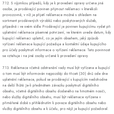
7.12. S výjimkou případů, kdy je k provedení opravy určena jiná
osoba, je prodávající povinen přijmout reklamaci v kterékoli
provozovně, v níž je přijetí reklamace možné s ohledem na
sortiment prodávaných výrobků nebo poskytovaných služeb,
případně i ve svém sídle. Prodávající je povinen kupujícímu vydat při
uplatnění reklamace písemné potvrzení, ve kterém uvede datum, kdy
kupující reklamaci uplatnil, co je jejím obsahem, jaký způsob
vyřízení reklamace kupující požaduje a kontaktní údaje kupujícího
pro účely poskytnutí informace o vyřízení reklamace. Tato povinnost
se vztahuje i na jiné osoby určené k provedení opravy.
7.13. Reklamace včetně odstranění vady musí být vyřízena a kupující
o tom musí být informován nejpozději do třiceti (30) dnů ode dne
uplatnění reklamace, pokud se prodávající s kupujícím nedohodne
na delší lhůtě. Je-li předmětem závazku poskytnutí digitálního
obsahu, včetně digitálního obsahu dodaného na hmotném nosiči,
nebo služby digitálního obsahu, musí být reklamace vyřízena v
přiměřené době s přihlédnutím k povaze digitálního obsahu nebo
služby digitálního obsahu a k účelu, pro nějž je kupující požadoval.