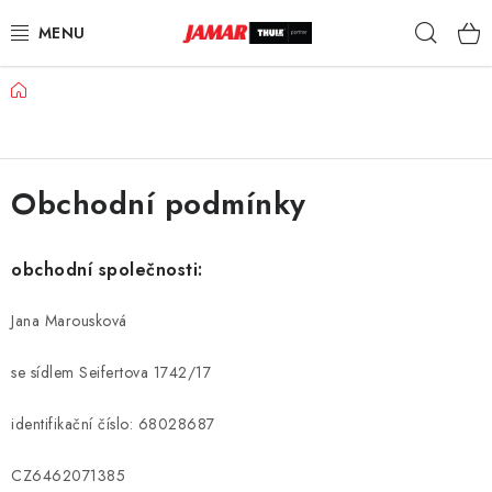
Přejít
Hleda
na
obsah
Domů
STŘEŠNÍ NOSIČE
NOSIČE KOL
Obchodní podmínky
STŘEŠNÍ BOXY
KOČÁRKY
obchodní společnosti:
Jana Marousková
DĚTSKÉ ZBOŽÍ
se sídlem Seifertova 1742/17
AUTOPOTAHY ŠITÉ NA MÍRU
identifikační číslo: 68028687
AUTODOPLŇKY
CZ6462071385