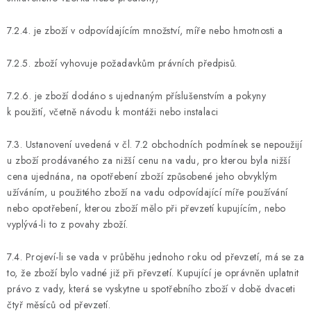
7.2.4. je zboží v odpovídajícím množství, míře nebo hmotnosti a
7.2.5. zboží vyhovuje požadavkům právních předpisů.
7.2.6. je zboží dodáno s ujednaným příslušenstvím a pokyny
k použití, včetně návodu k montáži nebo instalaci
7.3. Ustanovení uvedená v čl. 7.2 obchodních podmínek se nepoužijí
u zboží prodávaného za nižší cenu na vadu, pro kterou byla nižší
cena ujednána, na opotřebení zboží způsobené jeho obvyklým
užíváním, u použitého zboží na vadu odpovídající míře používání
nebo opotřebení, kterou zboží mělo při převzetí kupujícím, nebo
vyplývá-li to z povahy zboží.
7.4. Projeví-li se vada v průběhu jednoho roku od převzetí, má se za
to, že zboží bylo vadné již při převzetí. Kupující je oprávněn uplatnit
právo z vady, která se vyskytne u spotřebního zboží v době dvaceti
čtyř měsíců od převzetí.