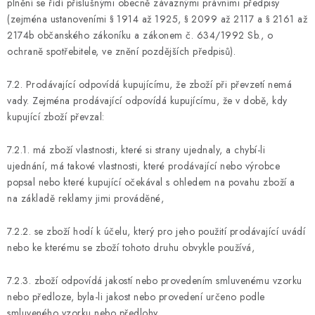
plnění se řídí příslušnými obecně závaznými právními předpisy
(zejména ustanoveními § 1914 až 1925, § 2099 až 2117 a § 2161 až
2174b občanského zákoníku a zákonem č. 634/1992 Sb., o
ochraně spotřebitele, ve znění pozdějších předpisů).
7.2. Prodávající odpovídá kupujícímu, že zboží při převzetí nemá
vady. Zejména prodávající odpovídá kupujícímu, že v době, kdy
kupující zboží převzal:
7.2.1. má zboží vlastnosti, které si strany ujednaly, a chybí-li
ujednání, má takové vlastnosti, které prodávající nebo výrobce
popsal nebo které kupující očekával s ohledem na povahu zboží a
na základě reklamy jimi prováděné,
7.2.2. se zboží hodí k účelu, který pro jeho použití prodávající uvádí
nebo ke kterému se zboží tohoto druhu obvykle používá,
7.2.3. zboží odpovídá jakostí nebo provedením smluvenému vzorku
nebo předloze, byla-li jakost nebo provedení určeno podle
smluveného vzorku nebo předlohy,