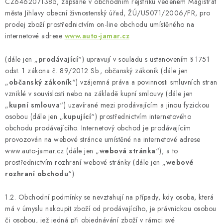
CZ6462071385, zapsané v obchodním rejstříku vedeném Magistrát
Kontakty
O nás
Doprava a platba
Půjčovna
města Jihlavy obecní živnostenský úřad, ŽÚ/U5071/2006/FR, pro
prodej zboží prostřednictvím on-line obchodu umístěného na
Moje objednávka
Napište nám
Reklamace
internetové adrese
www.auto-jamar.cz
Obchodní podmínky
(dále jen „
prodávající
“) upravují v souladu s ustanovením § 1751
odst. 1 zákona č. 89/2012 Sb., občanský zákoník (dále jen
„
občanský zákoník
“) vzájemná práva a povinnosti smluvních stran
vzniklé v souvislosti nebo na základě kupní smlouvy (dále jen
„
kupní smlouva
“) uzavírané mezi prodávajícím a jinou fyzickou
osobou (dále jen „
kupující
“) prostřednictvím internetového
obchodu prodávajícího. Internetový obchod je prodávajícím
provozován na webové stránce umístěné na internetové adrese
www.auto-jamar.cz (dále jen „
webová stránka
“), a to
prostřednictvím rozhraní webové stránky (dále jen „
webové
rozhraní obchodu
“).
1.2. Obchodní podmínky se nevztahují na případy, kdy osoba, která
má v úmyslu nakoupit zboží od prodávajícího, je právnickou osobou
či osobou, jež jedná při objednávání zboží v rámci své