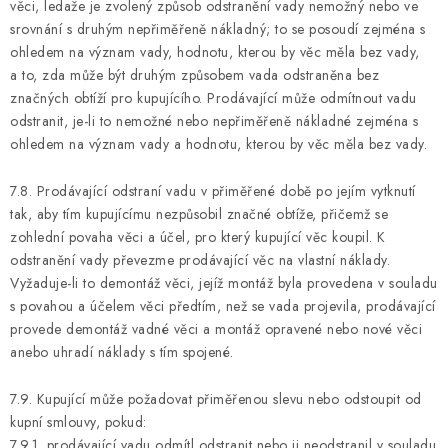
věci, ledaže je zvolený způsob odstranění vady nemožný nebo ve
srovnání s druhým nepřiměřeně nákladný; to se posoudí zejména s
ohledem na význam vady, hodnotu, kterou by věc měla bez vady,
a to, zda může být druhým způsobem vada odstraněna bez
značných obtíží pro kupujícího. Prodávající může odmítnout vadu
odstranit, je-li to nemožné nebo nepřiměřeně nákladné zejména s
ohledem na význam vady a hodnotu, kterou by věc měla bez vady.
7.8. Prodávající odstraní vadu v přiměřené době po jejím vytknutí
tak, aby tím kupujícímu nezpůsobil značné obtíže, přičemž se
zohlední povaha věci a účel, pro který kupující věc koupil. K
odstranění vady převezme prodávající věc na vlastní náklady.
Vyžaduje-li to demontáž věci, jejíž montáž byla provedena v souladu
s povahou a účelem věci předtím, než se vada projevila, prodávající
provede demontáž vadné věci a montáž opravené nebo nové věci
anebo uhradí náklady s tím spojené.
7.9. Kupující může požadovat přiměřenou slevu nebo odstoupit od
kupní smlouvy, pokud:
7.9.1. prodávající vadu odmítl odstranit nebo ji neodstranil v souladu