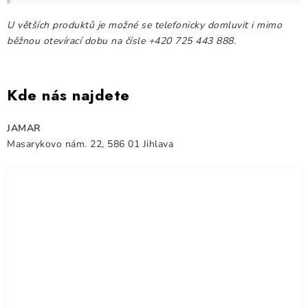
Kontakty
O nás
Doprava a platba
Půjčovna
U větších produktů je možné se telefonicky domluvit i mimo
Moje objednávka
Napište nám
Reklamace
běžnou otevírací dobu na čísle +420 725 443 888.
Obchodní podmínky
Kde nás najdete
JAMAR
Masarykovo nám. 22, 586 01 Jihlava