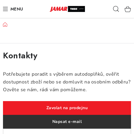
Přejít
Hleda
na
obsah
Domů
STŘEŠNÍ NOSIČE
NOSIČE KOL
Kontakty
STŘEŠNÍ BOXY
KOČÁRKY
Potřebujete poradit s výběrem autodoplňků, ověřit
dostupnost zboží nebo se domluvit na osobním odběru?
DĚTSKÉ ZBOŽÍ
Ozvěte se nám, rádi vám pomůžeme.
AUTOPOTAHY ŠITÉ NA MÍRU
Zavolat na prodejnu
AUTODOPLŇKY
Napsat e-mail