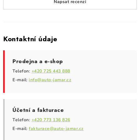
PŮJČOVNA
Napsat recenzi
AKCE
PRO PSY
Kontaktní údaje
BOXY NA TAŽNÁ ZAŘÍZENÍ
Prodejna a e-shop
OSTATNÍ NOSIČE
Telefon:
+420 725 443 888
E-mail:
info@auto-jamar.cz
STŘEŠNÍ KOŠE
AUTOSTANY
Účetní a fakturace
CESTOVNÍ ZAVAZADLA
Telefon:
+420 773 136 826
E-mail:
fakturace@auto-jamar.cz
DÁRKOVÉ POUKAZY