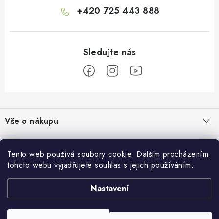
+420 725 443 888
Z
á
Vše o nákupu
p
a
Doprava a platba
Informace o nás
t
Tento web používá soubory cookie. Dalším procházením
Vrácení a výměna
í
tohoto webu vyjadřujete souhlas s jejich používáním.
O nás
Prodejna
Reklamace
Kontakty
Nastavení
Autodoplňky JAMAR
Přijímáme online platby
Obchodní podmínky
Napište nám
Masarykovo nám. 638/22
Moje objednávka
586 01 Jihlava