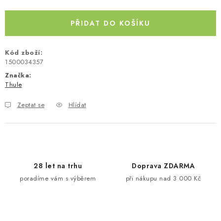
Kontakty
O nás
Doprava a platba
Půjčovna
PŘIDAT DO KOŠÍKU
Moje objednávka
Napište nám
Reklamace
Obchodní podmínky
Kód zboží:
1500034357
Značka:
Thule
Zeptat se
Hlídat
28 let na trhu
Doprava ZDARMA
poradíme vám s výběrem
při nákupu nad 3 000 Kč