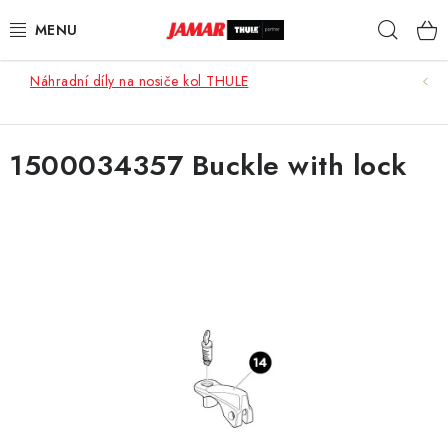
Přejít
Hleda
na
obsah
Náhradní díly na nosiče kol THULE
STŘEŠNÍ NOSIČE
NOSIČE KOL
1500034357 Buckle with lock
STŘEŠNÍ BOXY
KOČÁRKY
DĚTSKÉ ZBOŽÍ
AUTOPOTAHY ŠITÉ NA MÍRU
AUTODOPLŇKY