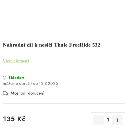
PŮJČOVNA
AKCE
PRO PSY
BOXY NA TAŽNÁ ZAŘÍZENÍ
Náhradní díl k nosiči Thule FreeRide 532
OSTATNÍ NOSIČE
Více informací
STŘEŠNÍ KOŠE
Skladem
12.8.2026
AUTOSTANY
Možnosti doručení
CESTOVNÍ ZAVAZADLA
135 Kč
DÁRKOVÉ POUKAZY
Měrná cena: