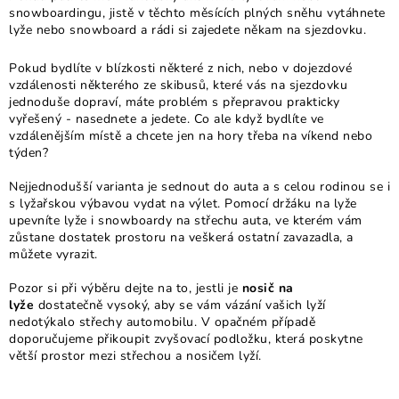
k
p
snowboardingu, jistě v těchto měsících plných sněhu vytáhnete
o
lyže nebo snowboard a rádi si zajedete někam na sjezdovku.
r
v
v
Pokud bydlíte v blízkosti některé z nich, nebo v dojezdové
á
k
vzdálenosti některého ze skibusů, které vás na sjezdovku
n
jednoduše dopraví, máte problém s přepravou prakticky
y
í
vyřešený - nasednete a jedete. Co ale když bydlíte ve
v
vzdálenějším místě a chcete jen na hory třeba na víkend nebo
ý
týden?
p
Nejjednodušší varianta je sednout do auta a s celou rodinou se i
i
s lyžařskou výbavou vydat na výlet. Pomocí držáku na lyže
s
upevníte lyže i snowboardy na střechu auta, ve kterém vám
zůstane dostatek prostoru na veškerá ostatní zavazadla, a
u
můžete vyrazit.
Pozor si při výběru dejte na to, jestli je
nosič na
lyže
dostatečně vysoký, aby se vám vázání vašich lyží
nedotýkalo střechy automobilu. V opačném případě
doporučujeme přikoupit zvyšovací podložku, která poskytne
větší prostor mezi střechou a nosičem lyží.