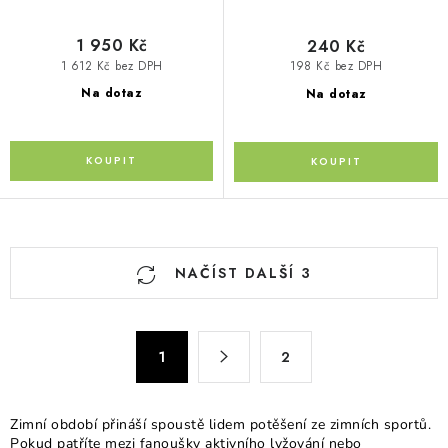
1 950 Kč
240 Kč
1 612 Kč bez DPH
198 Kč bez DPH
Na dotaz
Na dotaz
O
NAČÍST DALŠÍ 3
v
l
á
S
d
1
2
t
a
r
c
á
Zimní období přináší spoustě lidem potěšení ze zimních sportů.
n
í
Pokud patříte mezi fanoušky aktivního lyžování nebo