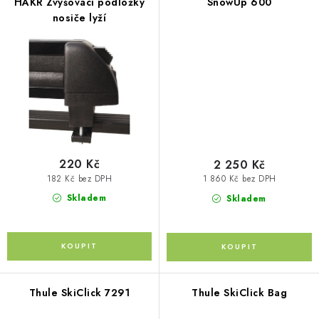
HAKR Zvyšovací podložky
SnowUp 600
nosiče lyží
Kontakty
O nás
Doprava a platba
Půjčovna
Moje objednávka
Napište nám
Reklamace
Obchodní podmínky
220 Kč
2 250 Kč
182 Kč bez DPH
1 860 Kč bez DPH
Skladem
Skladem
Thule SkiClick 7291
Thule SkiClick Bag