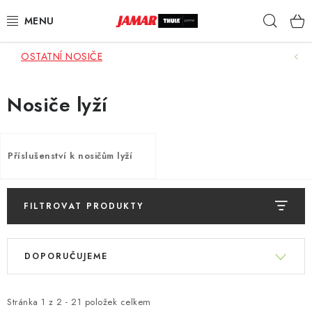
Přejít
Hleda
na
obsah
OSTATNÍ NOSIČE
STŘEŠNÍ NOSIČE
NOSIČE KOL
Nosiče lyží
STŘEŠNÍ BOXY
Příslušenství k nosičům lyží
KOČÁRKY
DĚTSKÉ ZBOŽÍ
FILTROVAT PRODUKTY
V
AUTOPOTAHY ŠITÉ NA MÍRU
Ř
ý
DOPORUČUJEME
a
p
AUTODOPLŇKY
z
i
e
Stránka
1
z
2
-
21
položek celkem