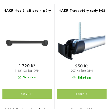
s
PŮJČOVNA
n
p
í
HAKR Nosič lyží pro 4 páry
HAKR T-adaptéry sady lyží
AKCE
r
p
o
r
PRO PSY
d
o
u
d
BOXY NA TAŽNÁ ZAŘÍZENÍ
k
u
t
k
OSTATNÍ NOSIČE
ů
t
STŘEŠNÍ KOŠE
ů
1 720 Kč
250 Kč
1 421 Kč bez DPH
207 Kč bez DPH
AUTOSTANY
Skladem
Skladem
CESTOVNÍ ZAVAZADLA
DÁRKOVÉ POUKAZY