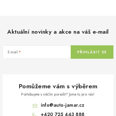
O
v
l
á
d
Aktuální novinky a akce na váš e-mail
a
c
í
E-mail
PŘIHLÁSIT SE
p
r
v
k
y
Pomůžeme vám s výběrem
v
ý
Potřebujete s něčím poradit? Jsme tu pro vás!
p
info
@
auto-jamar.cz
i
s
+420 725 443 888