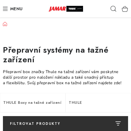
Přejít
Hleda
na
obsah
Domů
STŘEŠNÍ NOSIČE
NOSIČE KOL
Přepravní systémy na tažné
STŘEŠNÍ BOXY
zařízení
KOČÁRKY
Přepravní box značky Thule na tažné zařízení vám poskytne
další prostor pro naložení nákladu a také snadný přístup
a flexibilitu. Svůj přepravní box na tažné zařízení najdete zde!
DĚTSKÉ ZBOŽÍ
AUTOPOTAHY ŠITÉ NA MÍRU
THULE Boxy na tažné zařízení
THULE
AUTODOPLŇKY
FILTROVAT PRODUKTY