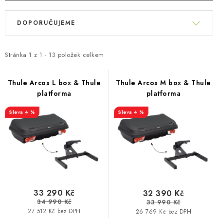
PŮJČOVNA
V
Ř
ý
DOPORUČUJEME
AKCE
a
p
z
i
PRO PSY
e
Stránka
1
z
1
-
13
položek celkem
s
n
p
BOXY NA TAŽNÁ ZAŘÍZENÍ
í
Thule Arcos L box & Thule
Thule Arcos M box & Thule
r
platforma
platforma
p
OSTATNÍ NOSIČE
o
r
4 %
4 %
d
o
STŘEŠNÍ KOŠE
u
d
k
u
AUTOSTANY
t
k
ů
t
CESTOVNÍ ZAVAZADLA
ů
33 290 Kč
32 390 Kč
34 990 Kč
33 990 Kč
DÁRKOVÉ POUKAZY
27 512 Kč bez DPH
26 769 Kč bez DPH