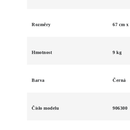
Rozměry
67 cm x
Hmotnost
9 kg
Barva
Černá
Číslo modelu
906300