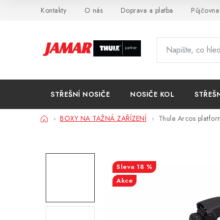
Přejít
Kontakty
O nás
Doprava a platba
Půjčovna
na
obsah
STŘEŠNÍ NOSIČE
NOSIČE KOL
STŘEŠ
Domů
BOXY NA TAŽNÁ ZAŘÍZENÍ
Thule Arcos platfo
18 %
Akce