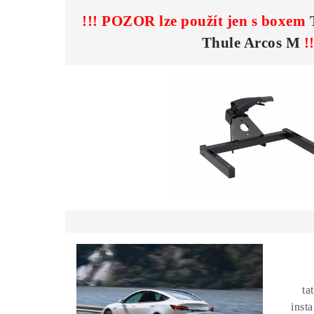
!!! POZOR lze použít jen s boxem
Thule Arcos M
!!
ta
inst