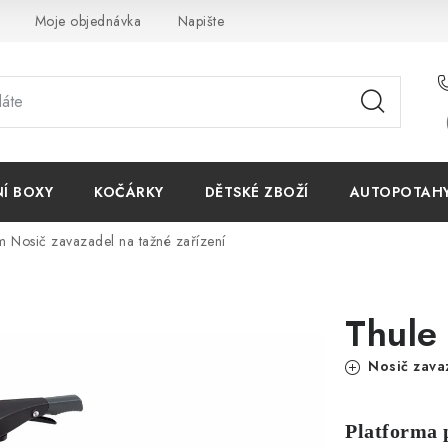
Moje objednávka
Napište nám
Reklamace
Obchodn
NÍ BOXY
KOČÁRKY
DĚTSKÉ ZBOŽÍ
AUTOPOTAHY 
rm
Nosič zavazadel na tažné zařízení
Thule
Nosič zavaz
Platforma 