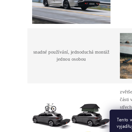
snadné používání, jednoduchá montáž
jednou osobou
zvětš
části 
střec
Tento 
- nosi
vyjadřu