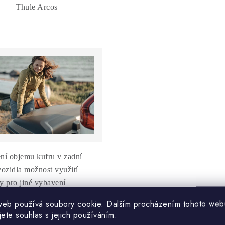
Thule Arcos
ení objemu kufru v zadní
vozidla možnost využití
hy pro jiné vybavení
web používá soubory cookie. Dalším procházením tohoto web
če kol
jete souhlas s jejich používáním.