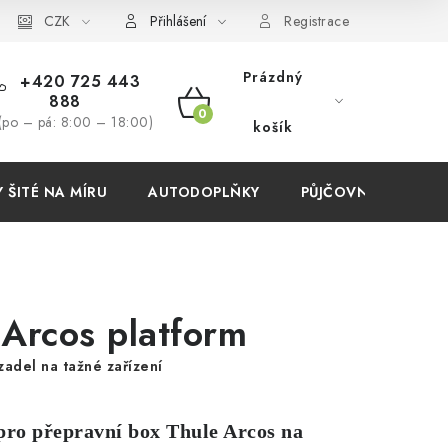
í podmínky
CZK
Přihlášení
Registrace
Prázdný
+420 725 443
888
NÁKUPNÍ
(po – pá: 8:00 – 18:00)
košík
KOŠÍK
ŠITÉ NA MÍRU
AUTODOPLŇKY
PŮJČOVNA
AKC
 Arcos platform
adel na tažné zařízení
pro přepravní box Thule Arcos na