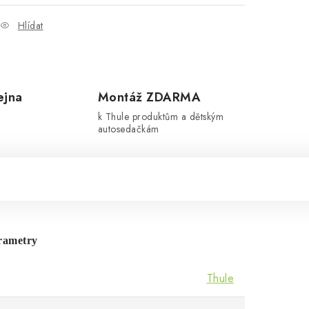
Hlídat
ejna
Montáž ZDARMA
k Thule produktům a dětským
autosedačkám
rametry
Thule