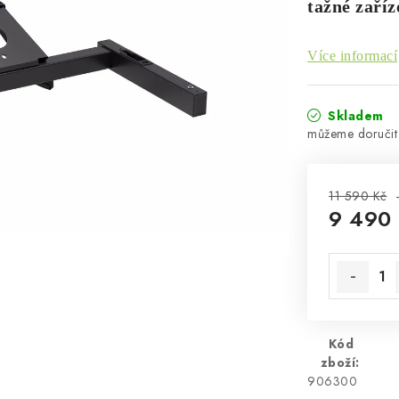
tažné zaříz
Více informací
Skladem
11 590 Kč
9 490
Měrná cen
Kód
zboží:
906300