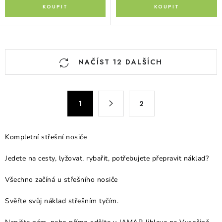
O
NAČÍST 12 DALŠÍCH
v
l
á
S
d
1
2
t
a
r
c
á
Kompletní střešní nosiče
n
í
k
p
Jedete na cesty, lyžovat, rybařit, potřebujete přepravit náklad?
o
r
v
Všechno začíná u střešního nosiče
v
á
k
n
Svěřte svůj náklad střešním tyčím.
y
í