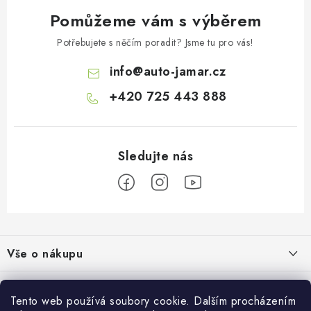
Pomůžeme vám s výběrem
Potřebujete s něčím poradit? Jsme tu pro vás!
info
@
auto-jamar.cz
+420 725 443 888
Z
á
Vše o nákupu
p
a
Doprava a platba
Informace o nás
t
Tento web používá soubory cookie. Dalším procházením
Vrácení a výměna