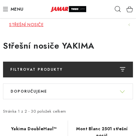
Přejít
Hleda
na
obsah
STŘEŠNÍ NOSIČE
STŘEŠNÍ NOSIČE
NOSIČE KOL
Střešní nosiče YAKIMA
STŘEŠNÍ BOXY
FILTROVAT PRODUKTY
KOČÁRKY
V
Ř
DĚTSKÉ ZBOŽÍ
ý
DOPORUČUJEME
a
p
z
AUTOPOTAHY ŠITÉ NA MÍRU
i
e
Stránka
1
z
2
-
30
položek celkem
s
n
AUTODOPLŇKY
p
í
Yakima DoubleHaul™
Mont Blanc 2501 střešní
r
nosič