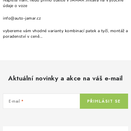
v
Napište nám, nebo přímo sdělte v JAMAR Jihlava na Vysočině
údaje o voze
ý
p
info@auto-jamar.cz
i
s
vybereme vám vhodné varianty kombinací patek a tyčí, montáž a
u
poradenství v ceně...
Aktuální novinky a akce na váš e-mail
E-mail
PŘIHLÁSIT SE