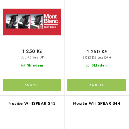
Kontakty
O nás
Doprava a platba
Půjčovna
Moje objednávka
Napište nám
Reklamace
Obchodní podmínky
1 250 Kč
1 250 Kč
1 033 Kč bez DPH
1 033 Kč bez DPH
Skladem
Skladem
Nosiče WHISPBAR S43
Nosiče WHISPBAR S44