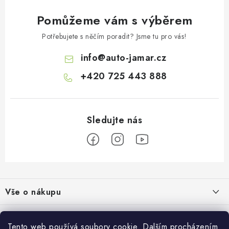
Pomůžeme vám s výběrem
Potřebujete s něčím poradit? Jsme tu pro vás!
info
@
auto-jamar.cz
+420 725 443 888
Z
á
Vše o nákupu
p
a
Doprava a platba
Informace o nás
t
Tento web používá soubory cookie. Dalším procházením