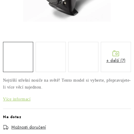
PŮJČOVNA
AKCE
PRO PSY
BOXY NA TAŽNÁ ZAŘÍZENÍ
+ další (7)
OSTATNÍ NOSIČE
STŘEŠNÍ KOŠE
Nejtišší střešní nosiče na světě! Tento model si vyberte, přepravujete-
li více věcí najednou.
AUTOSTANY
Více informací
CESTOVNÍ ZAVAZADLA
Na dotaz
DÁRKOVÉ POUKAZY
Možnosti doručení