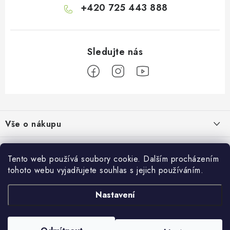
+420 725 443 888
Z
á
Vše o nákupu
p
a
Doprava a platba
Informace o nás
t
Tento web používá soubory cookie. Dalším procházením
Vrácení a výměna
í
tohoto webu vyjadřujete souhlas s jejich používáním.
O nás
Prodejna
Reklamace
Kontakty
Nastavení
Autodoplňky JAMAR
Přijímáme online platby
Obchodní podmínky
Napište nám
Masarykovo nám. 638/22
Moje objednávka
586 01 Jihlava
Prodejna