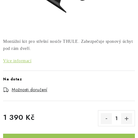
PŮJČOVNA
AKCE
PRO PSY
Montážní kit pro střešní nosiče THULE. Zabezpečuje sponový úchyt
BOXY NA TAŽNÁ ZAŘÍZENÍ
pod rám dveří.
Více informací
OSTATNÍ NOSIČE
Na dotaz
STŘEŠNÍ KOŠE
Možnosti doručení
AUTOSTANY
CESTOVNÍ ZAVAZADLA
1 390 Kč
Měrná cena:
DÁRKOVÉ POUKAZY