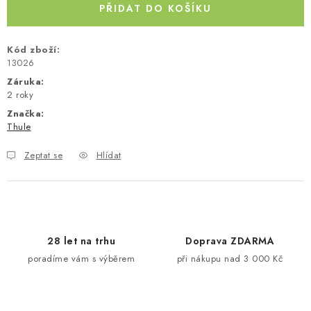
PŘIDAT DO KOŠÍKU
Kontakty
O nás
Doprava a platba
Půjčovna
Moje objednávka
Napište nám
Reklamace
Kód zboží:
Obchodní podmínky
13026
Záruka
:
2 roky
Značka:
Thule
Zeptat se
Hlídat
28 let na trhu
Doprava ZDARMA
poradíme vám s výběrem
při nákupu nad 3 000 Kč