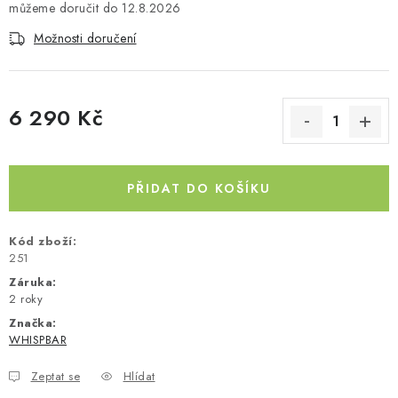
12.8.2026
Kontakty
O nás
Doprava a platba
Půjčovna
Možnosti doručení
Moje objednávka
Napište nám
Reklamace
Obchodní podmínky
6 290 Kč
Měrná cena:
PŘIDAT DO KOŠÍKU
Kód zboží:
251
Záruka
:
2 roky
Značka:
WHISPBAR
Zeptat se
Hlídat