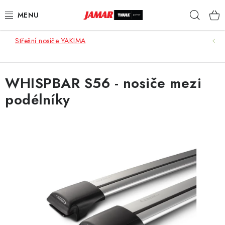
Přejít
Hleda
na
obsah
Střešní nosiče YAKIMA
STŘEŠNÍ NOSIČE
NOSIČE KOL
WHISPBAR S56 - nosiče mezi
podélníky
STŘEŠNÍ BOXY
KOČÁRKY
DĚTSKÉ ZBOŽÍ
AUTOPOTAHY ŠITÉ NA MÍRU
AUTODOPLŇKY