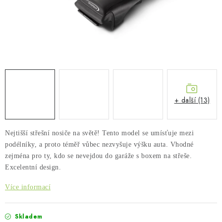
PŮJČOVNA
AKCE
PRO PSY
BOXY NA TAŽNÁ ZAŘÍZENÍ
+ další (13)
OSTATNÍ NOSIČE
STŘEŠNÍ KOŠE
Nejtišší střešní nosiče na světě! Tento model se umísťuje mezi
podélníky, a proto téměř vůbec nezvyšuje výšku auta. Vhodné
AUTOSTANY
zejména pro ty, kdo se nevejdou do garáže s boxem na střeše.
Excelentní design.
CESTOVNÍ ZAVAZADLA
Více informací
DÁRKOVÉ POUKAZY
Skladem