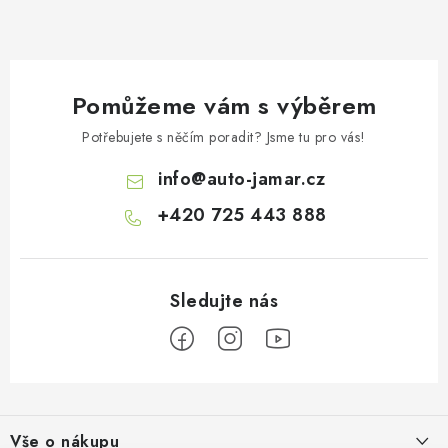
Pomůžeme vám s výběrem
Potřebujete s něčím poradit? Jsme tu pro vás!
info
@
auto-jamar.cz
+420 725 443 888
Z
á
Vše o nákupu