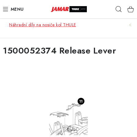
Přejít
Hleda
na
obsah
Náhradní díly na nosiče kol THULE
STŘEŠNÍ NOSIČE
NOSIČE KOL
1500052374 Release Lever
STŘEŠNÍ BOXY
KOČÁRKY
DĚTSKÉ ZBOŽÍ
AUTOPOTAHY ŠITÉ NA MÍRU
AUTODOPLŇKY