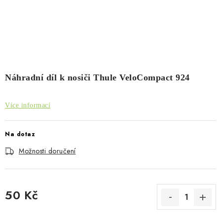
PŮJČOVNA
AKCE
PRO PSY
BOXY NA TAŽNÁ ZAŘÍZENÍ
Náhradní díl k nosiči Thule VeloCompact 924
OSTATNÍ NOSIČE
Více informací
STŘEŠNÍ KOŠE
Na dotaz
Možnosti doručení
AUTOSTANY
CESTOVNÍ ZAVAZADLA
50 Kč
DÁRKOVÉ POUKAZY
Měrná cena: