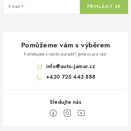
E-mail
PŘIHLÁSIT SE
Pomůžeme vám s výběrem
Potřebujete s něčím poradit? Jsme tu pro vás!
info
@
auto-jamar.cz
+420 725 443 888
Z