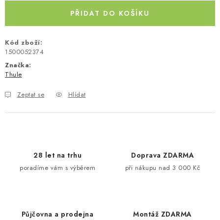
Kontakty
O nás
Doprava a platba
Půjčovna
PŘIDAT DO KOŠÍKU
Moje objednávka
Napište nám
Reklamace
Kód zboží:
Obchodní podmínky
1500052374
Značka:
Thule
Zeptat se
Hlídat
28 let na trhu
Doprava ZDARMA
poradíme vám s výběrem
při nákupu nad 3 000 Kč
Půjčovna a prodejna
Montáž ZDARMA