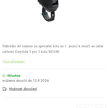
PŮJČOVNA
AKCE
PRO PSY
BOXY NA TAŽNÁ ZAŘÍZENÍ
Náhradní díl rameno na upevnění kola na 1. pozici k nosiči na tažné
OSTATNÍ NOSIČE
zařízení Easyfold 3 pro 3 kola 945100
Více informací
STŘEŠNÍ KOŠE
AUTOSTANY
Skladem
12.8.2026
CESTOVNÍ ZAVAZADLA
Možnosti doručení
DÁRKOVÉ POUKAZY