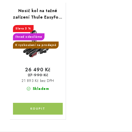
Nosič kol na tažné
zařízení Thule EasyFold
3 945 pro 3 kola
5 %
Ihned odesíláme
K vyzkoušení na prodejně
26 490 Kč
27 990 Kč
21 893 Kč bez DPH
Skladem