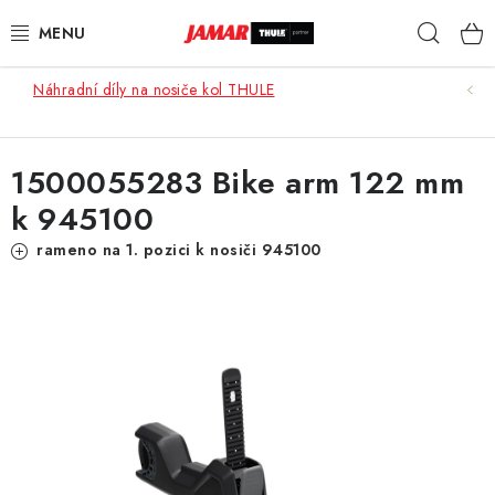
Přejít
Hleda
na
obsah
Náhradní díly na nosiče kol THULE
STŘEŠNÍ NOSIČE
NOSIČE KOL
1500055283 Bike arm 122 mm
k 945100
STŘEŠNÍ BOXY
rameno na 1. pozici k nosiči 945100
KOČÁRKY
DĚTSKÉ ZBOŽÍ
AUTOPOTAHY ŠITÉ NA MÍRU
AUTODOPLŇKY