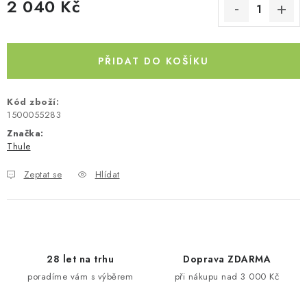
2 040 Kč
Kontakty
O nás
Doprava a platba
Půjčovna
Měrná cena:
Moje objednávka
Napište nám
Reklamace
Obchodní podmínky
PŘIDAT DO KOŠÍKU
Kód zboží:
1500055283
Značka:
Thule
Zeptat se
Hlídat
28 let na trhu
Doprava ZDARMA
poradíme vám s výběrem
při nákupu nad 3 000 Kč