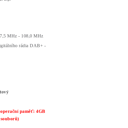
87,5 MHz - 108,0 MHz
igitálního rádia DAB+ -
tový
operační paměť: 4GB
 souborů)