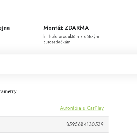
ejna
Montáž ZDARMA
k Thule produktům a dětským
autosedačkám
rametry
Autorádia s CarPlay
8595684130539