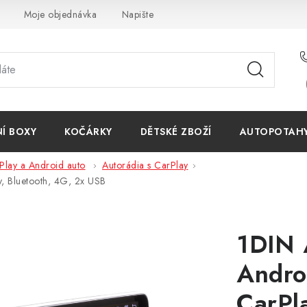
Moje objednávka
Napište nám
Reklamace
Obchodn
NÍ BOXY
KOČÁRKY
DĚTSKÉ ZBOŽÍ
AUTOPOTAHY 
Play a Android auto
Autorádia s CarPlay
, Bluetooth, 4G, 2x USB
1DIN 
Andro
CarPl