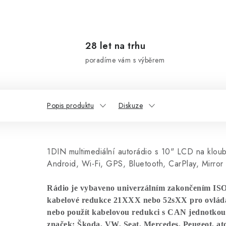
28 let na trhu
poradíme vám s výběrem
Popis produktu
Diskuze
1DIN multimediální autorádio s 10" LCD na klou
Android, Wi-Fi, GPS, Bluetooth, CarPlay, Mirror 
Rádio je vybaveno univerzálním zakončením ISO, 
kabelové redukce 21XXX nebo 52sXX pro ovládán
nebo použít kabelovou redukci s CAN jednotkou 
značek: Škoda, VW, Seat, Mercedes, Peugeot, atd.