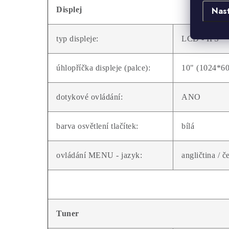
Displej
Nas
typ displeje:
LCD - IPS
úhlopříčka displeje (palce):
10" (1024*6
dotykové ovládání:
ANO
barva osvětlení tlačítek:
bílá
ovládání MENU - jazyk:
angličtina / č
Tuner