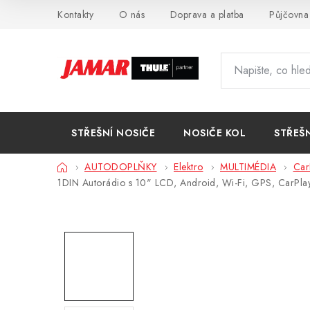
Přejít
Kontakty
O nás
Doprava a platba
Půjčovna
na
obsah
STŘEŠNÍ NOSIČE
NOSIČE KOL
STŘEŠ
Domů
AUTODOPLŇKY
Elektro
MULTIMÉDIA
Car
1DIN Autorádio s 10" LCD, Android, Wi-Fi, GPS, CarPlay