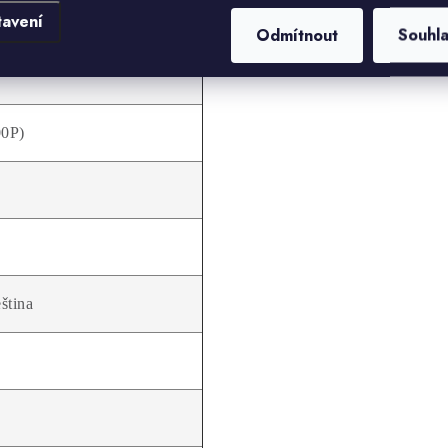
tavení
Odmítnout
Souhl
00P)
eština