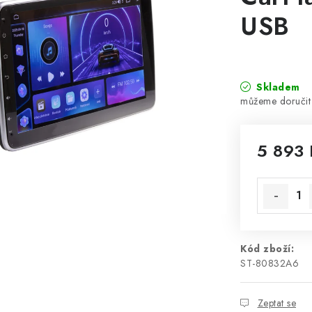
USB
Skladem
5 893 
Měrná cen
Kód zboží:
ST-80832A6
Zeptat se