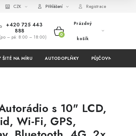
í podmínky
CZK
Přihlášení
Registrace
Prázdný
+420 725 443
888
NÁKUPNÍ
(po – pá: 8:00 – 18:00)
košík
KOŠÍK
ŠITÉ NA MÍRU
AUTODOPLŇKY
PŮJČOVNA
AKC
Autorádio s 10" LCD,
id, Wi-Fi, GPS,
ay, Bluetooth, 4G, 2x