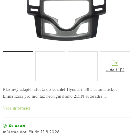
PŮJČOVNA
AKCE
PRO PSY
BOXY NA TAŽNÁ ZAŘÍZENÍ
OSTATNÍ NOSIČE
+ další (1)
STŘEŠNÍ KOŠE
Plastový adaptér slouží do vozidel Hyundai i30 s automatickou
AUTOSTANY
klimatizací pro montáž neoriginálního 2DIN autorádia ...
CESTOVNÍ ZAVAZADLA
Více informací
DÁRKOVÉ POUKAZY
Skladem
11.8.2026