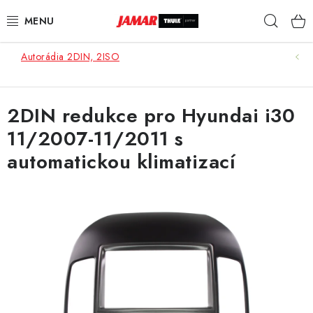
Přejít
Hleda
na
obsah
Autorádia 2DIN, 2ISO
STŘEŠNÍ NOSIČE
NOSIČE KOL
2DIN redukce pro Hyundai i30
11/2007-11/2011 s
STŘEŠNÍ BOXY
automatickou klimatizací
KOČÁRKY
DĚTSKÉ ZBOŽÍ
AUTOPOTAHY ŠITÉ NA MÍRU
AUTODOPLŇKY