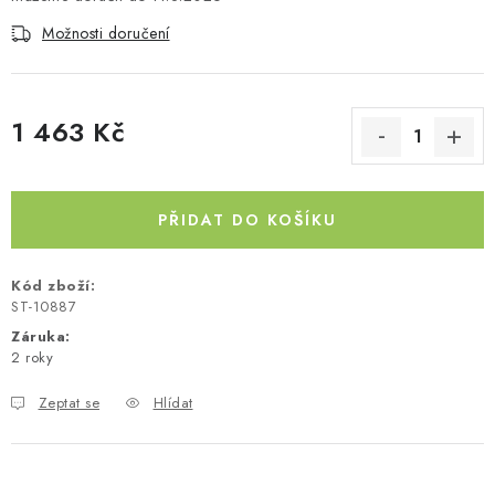
Kontakty
O nás
Doprava a platba
Půjčovna
Možnosti doručení
Moje objednávka
Napište nám
Reklamace
Obchodní podmínky
1 463 Kč
Měrná cena:
PŘIDAT DO KOŠÍKU
Kód zboží:
ST-10887
Záruka
:
2 roky
Zeptat se
Hlídat