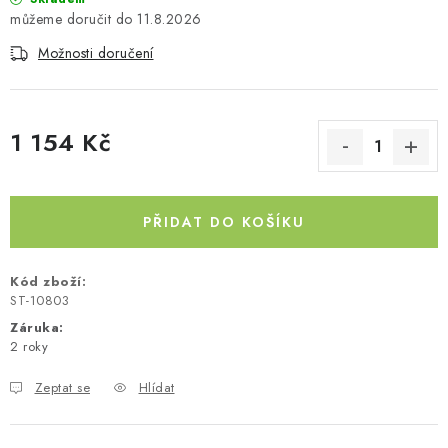
11.8.2026
Kontakty
O nás
Doprava a platba
Půjčovna
Možnosti doručení
Moje objednávka
Napište nám
Reklamace
Obchodní podmínky
1 154 Kč
Měrná cena:
PŘIDAT DO KOŠÍKU
Kód zboží:
ST-10803
Záruka
:
2 roky
Zeptat se
Hlídat