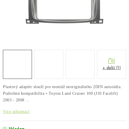
PŮJČOVNA
AKCE
PRO PSY
BOXY NA TAŽNÁ ZAŘÍZENÍ
OSTATNÍ NOSIČE
+ další (1)
STŘEŠNÍ KOŠE
Plastový adaptér slouží pro montáž neoriginálního 2DIN autorádia.
AUTOSTANY
Podrobná kompatibilita • Toyota Land Cruiser 100 (J10 Facelift)
2003 - 2008 ...
CESTOVNÍ ZAVAZADLA
Více informací
DÁRKOVÉ POUKAZY
Skladem