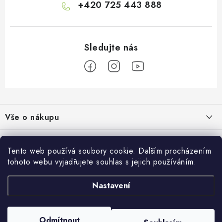
+420 725 443 888
Z
á
Vše o nákupu
p
a
Doprava a platba
Informace o nás
t
Tento web používá soubory cookie. Dalším procházením
Vrácení a výměna
í
tohoto webu vyjadřujete souhlas s jejich používáním.
O nás
Prodejna
Reklamace
Kontakty
Nastavení
Autodoplňky JAMAR
Přijímáme online platby
Obchodní podmínky
Napište nám
Masarykovo nám. 638/22
Moje objednávka
586 01 Jihlava
Prodejna
Odmítnout