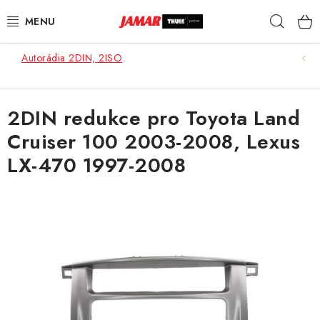
Přejít
Hleda
na
obsah
Autorádia 2DIN, 2ISO
STŘEŠNÍ NOSIČE
NOSIČE KOL
2DIN redukce pro Toyota Land
Cruiser 100 2003-2008, Lexus
STŘEŠNÍ BOXY
LX-470 1997-2008
KOČÁRKY
DĚTSKÉ ZBOŽÍ
AUTOPOTAHY ŠITÉ NA MÍRU
AUTODOPLŇKY