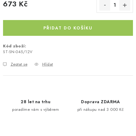
673 Kč
Kontakty
O nás
Doprava a platba
Půjčovna
Měrná cena:
Moje objednávka
Napište nám
Reklamace
Obchodní podmínky
PŘIDAT DO KOŠÍKU
Kód zboží:
ST-SN-045/12V
Zeptat se
Hlídat
28 let na trhu
Doprava ZDARMA
poradíme vám s výběrem
při nákupu nad 3 000 Kč