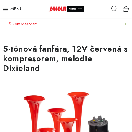
Přejít
Hleda
na
obsah
S kompresorem
STŘEŠNÍ NOSIČE
NOSIČE KOL
5-tónová fanfára, 12V červená s
kompresorem, melodie
STŘEŠNÍ BOXY
Dixieland
KOČÁRKY
DĚTSKÉ ZBOŽÍ
AUTOPOTAHY ŠITÉ NA MÍRU
AUTODOPLŇKY