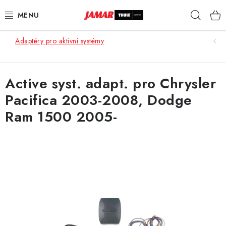
Přejít
Hleda
na
obsah
Adaptéry pro aktivní systémy
STŘEŠNÍ NOSIČE
NOSIČE KOL
Active syst. adapt. pro Chrysler
Pacifica 2003-2008, Dodge
STŘEŠNÍ BOXY
Ram 1500 2005-
KOČÁRKY
DĚTSKÉ ZBOŽÍ
AUTOPOTAHY ŠITÉ NA MÍRU
AUTODOPLŇKY