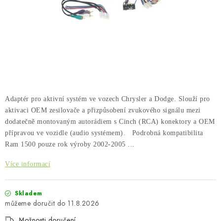
PŮJČOVNA
AKCE
PRO PSY
BOXY NA TAŽNÁ ZAŘÍZENÍ
Adaptér pro aktivní systém ve vozech Chrysler a Dodge. Slouží pro
OSTATNÍ NOSIČE
aktivaci OEM zesilovače a přizpůsobení zvukového signálu mezi
dodatečně montovaným autorádiem s Cinch (RCA) konektory a OEM
STŘEŠNÍ KOŠE
přípravou ve vozidle (audio systémem). Podrobná kompatibilita
Ram 1500 pouze rok výroby 2002-2005 ...
AUTOSTANY
Více informací
CESTOVNÍ ZAVAZADLA
Skladem
11.8.2026
DÁRKOVÉ POUKAZY
Možnosti doručení