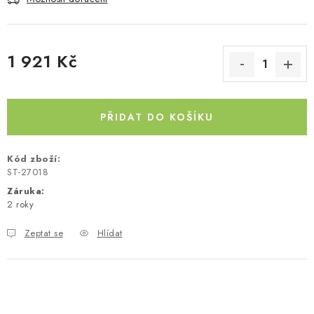
Kontakty
O nás
Doprava a platba
Půjčovna
Moje objednávka
Napište nám
Reklamace
1 921 Kč
Obchodní podmínky
Měrná cena:
PŘIDAT DO KOŠÍKU
Kód zboží:
ST-27018
Záruka
:
2 roky
Zeptat se
Hlídat