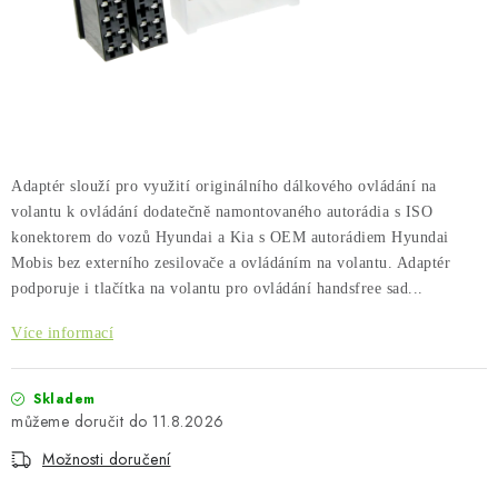
PŮJČOVNA
AKCE
PRO PSY
BOXY NA TAŽNÁ ZAŘÍZENÍ
Adaptér slouží pro využití originálního dálkového ovládání na
volantu k ovládání dodatečně namontovaného autorádia s ISO
OSTATNÍ NOSIČE
konektorem do vozů Hyundai a Kia s OEM autorádiem Hyundai
Mobis bez externího zesilovače a ovládáním na volantu. Adaptér
STŘEŠNÍ KOŠE
podporuje i tlačítka na volantu pro ovládání handsfree sad...
Více informací
AUTOSTANY
Skladem
CESTOVNÍ ZAVAZADLA
11.8.2026
Možnosti doručení
DÁRKOVÉ POUKAZY