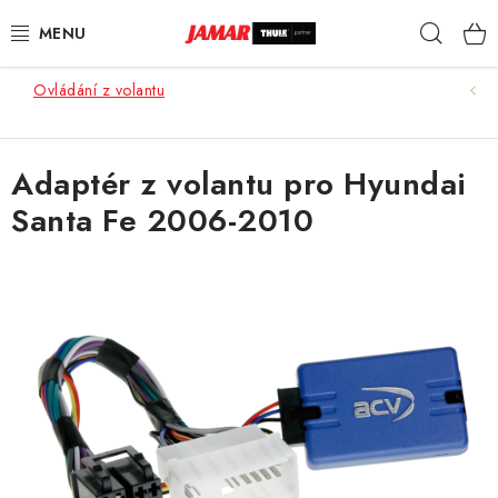
Přejít
Hleda
na
obsah
Ovládání z volantu
STŘEŠNÍ NOSIČE
NOSIČE KOL
Adaptér z volantu pro Hyundai
Santa Fe 2006-2010
STŘEŠNÍ BOXY
KOČÁRKY
DĚTSKÉ ZBOŽÍ
AUTOPOTAHY ŠITÉ NA MÍRU
AUTODOPLŇKY