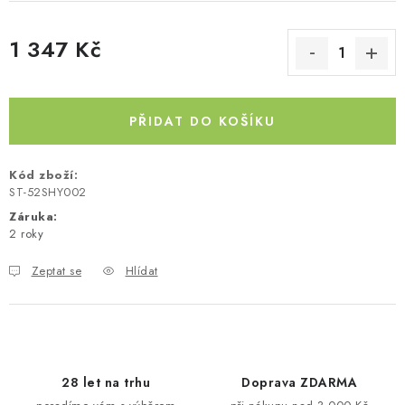
Kontakty
O nás
Doprava a platba
Půjčovna
1 347 Kč
Moje objednávka
Napište nám
Reklamace
Měrná cena:
Obchodní podmínky
PŘIDAT DO KOŠÍKU
Kód zboží:
ST-52SHY002
Záruka
:
2 roky
Zeptat se
Hlídat
28 let na trhu
Doprava ZDARMA