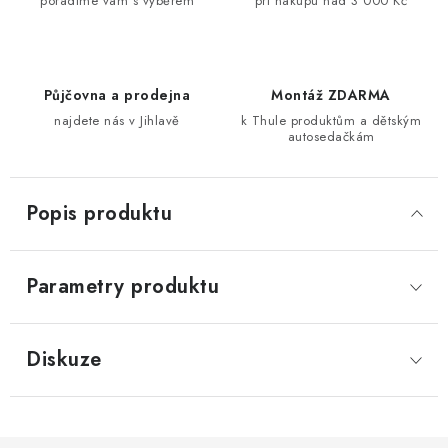
poradíme vám s výběrem
při nákupu nad 3 000 Kč
Půjčovna a prodejna
Montáž ZDARMA
najdete nás v Jihlavě
k Thule produktům a dětským
autosedačkám
Popis produktu
Parametry produktu
Diskuze