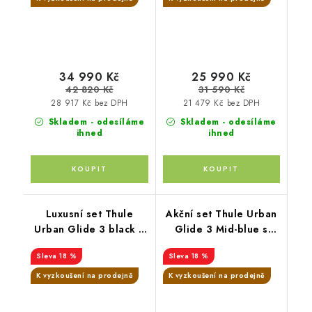
pláštěnky Altabebe +
moskytiéra Zopa
34 990 Kč
25 990 Kč
42 820 Kč
31 590 Kč
28 917 Kč bez DPH
21 479 Kč bez DPH
Skladem - odesíláme
Skladem - odesíláme
ihned
ihned
Luxusní set Thule
Akční set Thule Urban
Urban Glide 3 black +
Glide 3 Mid-blue s
korba Soft Beige +
magnetickou přezkou +
18 %
18 %
pláštěnka + moskytiéra
korba Black+originální
+ madlo + pláštěnka na
příslušenství THULE
K vyzkoušení na prodejně
K vyzkoušení na prodejně
korbu + moskytiéra na
korbu + PIPA™ next