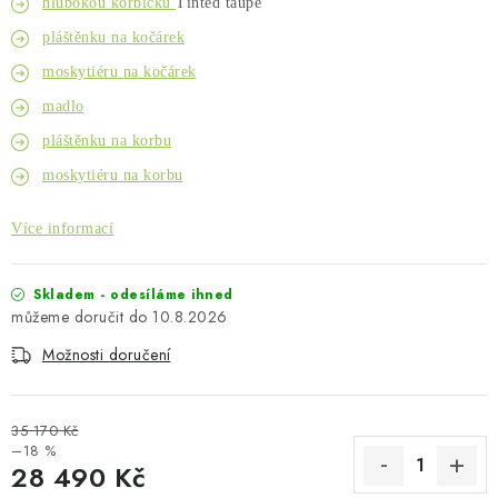
hlubokou korbičku
Tinted taupe
Kontakty
O nás
Doprava a platba
Půjčovna
pláštěnku na kočárek
Moje objednávka
Napište nám
Reklamace
moskytiéru na kočárek
Obchodní podmínky
madlo
pláštěnku na korbu
moskytiéru na korbu
Více informací
Skladem - odesíláme ihned
10.8.2026
Možnosti doručení
35 170 Kč
–18 %
28 490 Kč