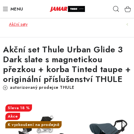
Přejít
Hleda
na
obsah
Akční sety
STŘEŠNÍ NOSIČE
NOSIČE KOL
Akční set Thule Urban Glide 3
Dark slate s magnetickou
STŘEŠNÍ BOXY
přezkou + korba Tinted taupe +
KOČÁRKY
originální příslušenství THULE
autorizovaný prodejce THULE
DĚTSKÉ ZBOŽÍ
AUTOPOTAHY ŠITÉ NA MÍRU
18 %
Akce
AUTODOPLŇKY
K vyzkoušení na prodejně