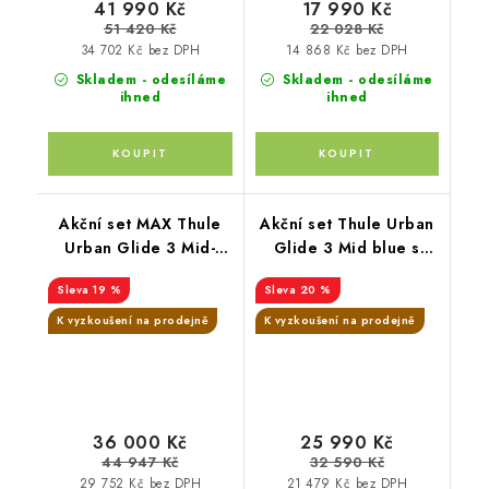
41 990 Kč
17 990 Kč
51 420 Kč
22 028 Kč
34 702 Kč bez DPH
14 868 Kč bez DPH
Skladem - odesíláme
Skladem - odesíláme
ihned
ihned
Akční set MAX Thule
Akční set Thule Urban
Urban Glide 3 Mid-
Glide 3 Mid blue s
blue + Joie i-Gemm 3
magnet.přezkou+
19 %
20 %
korbička Tinted taupe
+ madlo Thule +
K vyzkoušení na prodejně
K vyzkoušení na prodejně
pláštěnky Altabebe +
moskytiéra Zopa
36 000 Kč
25 990 Kč
44 947 Kč
32 590 Kč
29 752 Kč bez DPH
21 479 Kč bez DPH