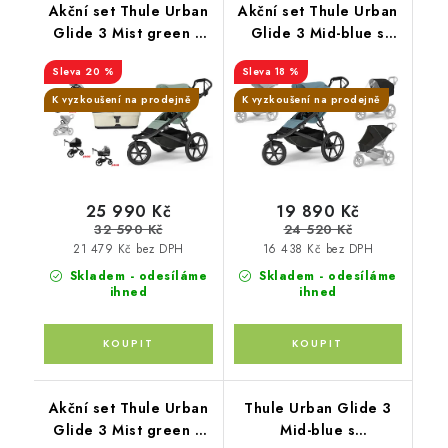
Akční set Thule Urban
Akční set Thule Urban
Glide 3 Mist green +
Glide 3 Mid-blue s
korbička Soft Beige +
magnetickou přezkou +
20 %
18 %
madlo Thule +
THULE orig.
pláštěnky Altabebe +
moskytiéra + pláštěnka
K vyzkoušení na prodejně
K vyzkoušení na prodejně
moskytiéra Zopa
+ madlo
25 990 Kč
19 890 Kč
32 590 Kč
24 520 Kč
21 479 Kč bez DPH
16 438 Kč bez DPH
Skladem - odesíláme
Skladem - odesíláme
ihned
ihned
Akční set Thule Urban
Thule Urban Glide 3
Glide 3 Mist green +
Mid-blue s