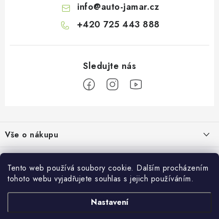
info
@
auto-jamar.cz
+420 725 443 888
Z
á
Vše o nákupu
p
a
Doprava a platba
Informace o nás
t
Tento web používá soubory cookie. Dalším procházením
Vrácení a výměna
í
tohoto webu vyjadřujete souhlas s jejich používáním.
O nás
Prodejna
Reklamace
Kontakty
Nastavení
Autodoplňky JAMAR
Přijímáme online platby
Obchodní podmínky
Napište nám
Masarykovo nám. 638/22