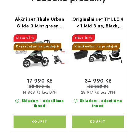
Akční set Thule Urban
Originální set THULE 4
Glide 3 Mist green s
v 1 Mid Blue, Black,
magnetickou přezkou +
Light Gray
21 %
18 %
Altabebe moskytiéra +
pláštěnka + madlo
K vyzkoušení na prodejně
K vyzkoušení na prodejně
Thule
17 990 Kč
34 990 Kč
22 800 Kč
42 820 Kč
14 868 Kč bez DPH
28 917 Kč bez DPH
Skladem - odesíláme
Skladem - odesíláme
ihned
ihned