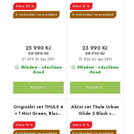
korbička Tinted taupe
magnetickou přezkou +
20 %
16 %
+ madlo Thule +
hluboká korba Black
pláštěnky Altabebe +
K vyzkoušení na prodejně
K vyzkoušení na prodejně
moskytiéra Zopa
25 990 Kč
23 990 Kč
32 590 Kč
28 710 Kč
21 479 Kč bez DPH
19 826 Kč bez DPH
Skladem - odesíláme
Skladem - odesíláme
ihned
ihned
Originální set THULE 4
Akční set Thule Urban
v 1 Mist Green, Black,
Glide 3 Black s
Mid Blue
magnetickou přezkou +
18 %
17 %
korbička soft beige +
madlo Thule +
K vyzkoušení na prodejně
K vyzkoušení na prodejně