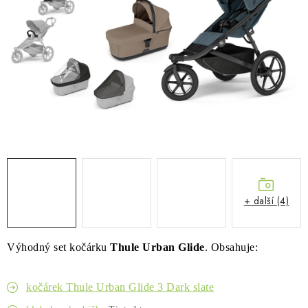
PŮJČOVNA
AKCE
PRO PSY
BOXY NA TAŽNÁ ZAŘÍZENÍ
OSTATNÍ NOSIČE
STŘEŠNÍ KOŠE
+ další (4)
AUTOSTANY
Výhodný set kočárku
Thule Urban Glide
. Obsahuje:
CESTOVNÍ ZAVAZADLA
DÁRKOVÉ POUKAZY
kočárek Thule Urban Glide 3 Dark slate