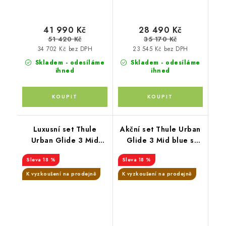
caviar
41 990 Kč
28 490 Kč
51 420 Kč
35 170 Kč
34 702 Kč bez DPH
23 545 Kč bez DPH
Skladem - odesíláme
Skladem - odesíláme
ihned
ihned
Luxusní set Thule
Akční set Thule Urban
Urban Glide 3 Mid
Glide 3 Mid blue s
blue + korba mid blue
magnet.přezkou+madlo
18 %
18 %
+ pláštěnka +
Thule+pláštěnka
moskytiéra + madlo +
Altabebe+moskytiéra
K vyzkoušení na prodejně
K vyzkoušení na prodejně
pláštěnka + moskytiéra
Zopa
+ PIPA™ next chestnut