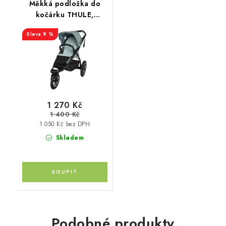
Měkká podložka do
kočárku THULE,
Froté/Bambus
9 %
1 270 Kč
1 400 Kč
1 050 Kč bez DPH
Skladem
Podobné produkty