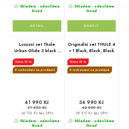
Skladem - odesíláme
Skladem - odesíláme
ihned
ihned
Luxusní set Thule
Originální set THULE 4
Urban Glide 3 black s
v 1 Black, Black, Black
magnetickou přezkou+
18 %
18 %
korba Soft Beige +
pláštěnka + moskytiéra
K vyzkoušení na prodejně
K vyzkoušení na prodejně
+ madlo + pláštěnka na
korbu + moskytiéra na
korbu + PIPA™ next
chestnut
41 990 Kč
34 990 Kč
51 420 Kč
42 820 Kč
34 702 Kč bez DPH
28 917 Kč bez DPH
Skladem - odesíláme
Skladem - odesíláme
ihned
ihned