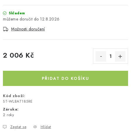
Kontakty
O nás
Doprava a platba
Půjčovna
Skladem
Moje objednávka
Napište nám
Reklamace
12.8.2026
Obchodní podmínky
Možnosti doručení
2 006 Kč
Měrná cena:
PŘIDAT DO KOŠÍKU
Kód zboží:
ST-WLBAT185RE
Záruka
:
2 roky
Zeptat se
Hlídat