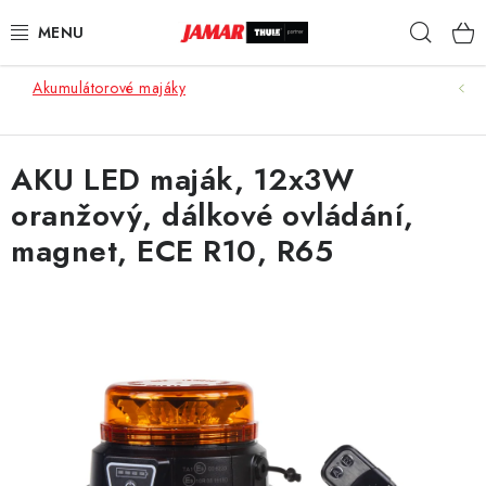
Přejít
Hleda
na
obsah
Akumulátorové majáky
STŘEŠNÍ NOSIČE
NOSIČE KOL
AKU LED maják, 12x3W
oranžový, dálkové ovládání,
STŘEŠNÍ BOXY
magnet, ECE R10, R65
KOČÁRKY
DĚTSKÉ ZBOŽÍ
AUTOPOTAHY ŠITÉ NA MÍRU
AUTODOPLŇKY