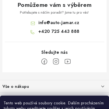
Pomůžeme vám s výběrem
Potřebujete s něčím poradit? Jsme tu pro vás!
info
@
auto-jamar.cz
+420 725 443 888
Z
á
Vše o nákupu
p
a
Doprava a platba
Informace o nás
t
Tento web používá soubory cookie. Dalším procházením
Vrácení a výměna
tohoto webu vyjadřujete souhlas s jejich používáním.
O nás