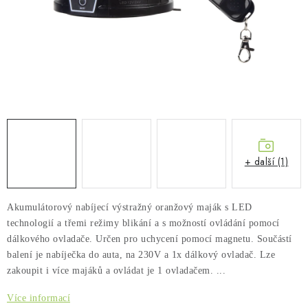
PŮJČOVNA
AKCE
PRO PSY
BOXY NA TAŽNÁ ZAŘÍZENÍ
OSTATNÍ NOSIČE
+ další (1)
STŘEŠNÍ KOŠE
Akumulátorový nabíjecí výstražný oranžový maják s LED
AUTOSTANY
technologií a třemi režimy blikání a s možností ovládání pomocí
dálkového ovladače. Určen pro uchycení pomocí magnetu. Součástí
CESTOVNÍ ZAVAZADLA
balení je nabíječka do auta, na 230V a 1x dálkový ovladač. Lze
zakoupit i více majáků a ovládat je 1 ovladačem. ...
DÁRKOVÉ POUKAZY
Více informací