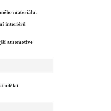
nného materiálu.
í interiérů
jší automotive
si udělat