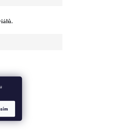
iálů.
u
asím