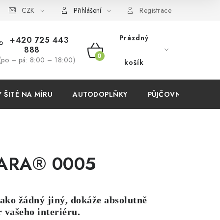
í podmínky
CZK
Přihlášení
Registrace
Prázdný
+420 725 443
888
NÁKUPNÍ
(po – pá: 8:00 – 18:00)
košík
KOŠÍK
ŠITÉ NA MÍRU
AUTODOPLŇKY
PŮJČOVNA
AKC
ARA® 0005
jako žádný jiný, dokáže absolutně
 vašeho interiéru.