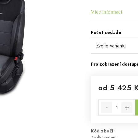
Více informací
Počet sedadel
od
5 425 
Měrná cena:
Kód zboží:
Zvolte variantu