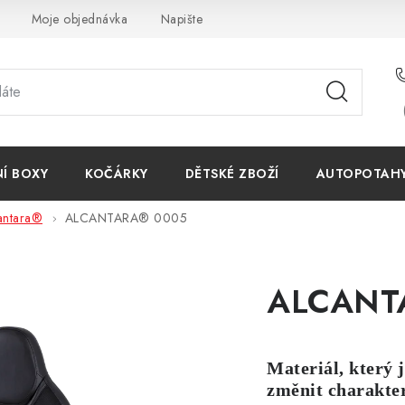
Moje objednávka
Napište nám
Reklamace
Obchodn
NÍ BOXY
KOČÁRKY
DĚTSKÉ ZBOŽÍ
AUTOPOTAHY 
antara®
ALCANTARA® 0005
ALCANT
Materiál, který 
změnit charakter