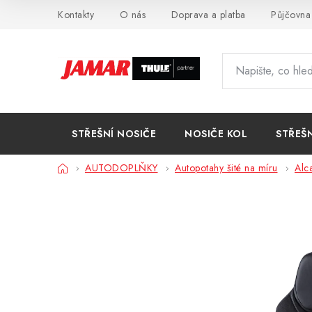
Přejít
Kontakty
O nás
Doprava a platba
Půjčovna
na
obsah
STŘEŠNÍ NOSIČE
NOSIČE KOL
STŘEŠ
Domů
AUTODOPLŇKY
Autopotahy šité na míru
Alc