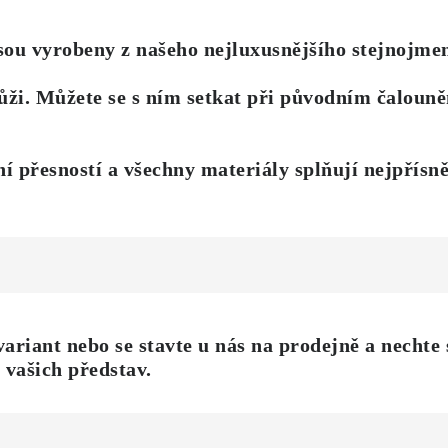
sou vyrobeny z našeho nejluxusnějšího stejnojme
ži. Můžete se s ním setkat při původním čalouněn
 přesností a všechny materiály splňují nejpřísně
variant nebo
se stavte u nás na prodejně
a nechte 
 vašich představ
.