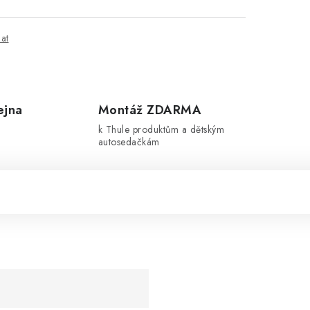
dat
ejna
Montáž ZDARMA
k Thule produktům a dětským
autosedačkám