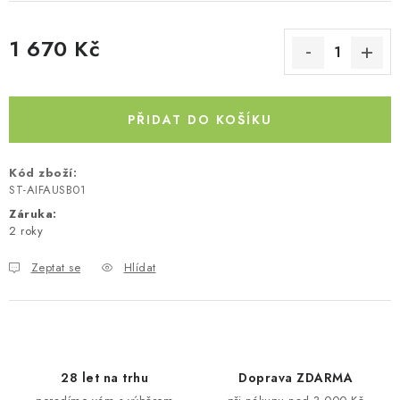
Kontakty
O nás
Doprava a platba
Půjčovna
1 670 Kč
Moje objednávka
Napište nám
Reklamace
Měrná cena:
Obchodní podmínky
PŘIDAT DO KOŠÍKU
Kód zboží:
ST-AIFAUSB01
Záruka
:
2 roky
Zeptat se
Hlídat
28 let na trhu
Doprava ZDARMA