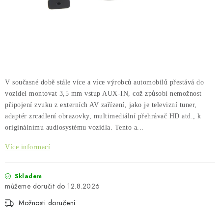
PŮJČOVNA
AKCE
PRO PSY
BOXY NA TAŽNÁ ZAŘÍZENÍ
V současné době stále více a více výrobců automobilů přestává do
vozidel montovat 3,5 mm vstup AUX-IN, což způsobí nemožnost
OSTATNÍ NOSIČE
připojení zvuku z externích AV zařízení, jako je televizní tuner,
adaptér zrcadlení obrazovky, multimediální přehrávač HD atd., k
STŘEŠNÍ KOŠE
originálnímu audiosystému vozidla. Tento a...
Více informací
AUTOSTANY
Skladem
CESTOVNÍ ZAVAZADLA
12.8.2026
Možnosti doručení
DÁRKOVÉ POUKAZY