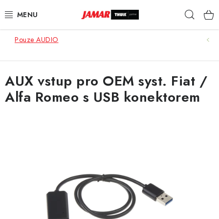
Přejít
Hleda
na
obsah
Pouze AUDIO
STŘEŠNÍ NOSIČE
NOSIČE KOL
AUX vstup pro OEM syst. Fiat /
Alfa Romeo s USB konektorem
STŘEŠNÍ BOXY
KOČÁRKY
DĚTSKÉ ZBOŽÍ
AUTOPOTAHY ŠITÉ NA MÍRU
AUTODOPLŇKY