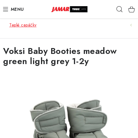
Přejít
Hleda
na
obsah
Teplé capáčky
STŘEŠNÍ NOSIČE
NOSIČE KOL
Voksi Baby Booties meadow
green light grey 1-2y
STŘEŠNÍ BOXY
KOČÁRKY
DĚTSKÉ ZBOŽÍ
AUTOPOTAHY ŠITÉ NA MÍRU
AUTODOPLŇKY