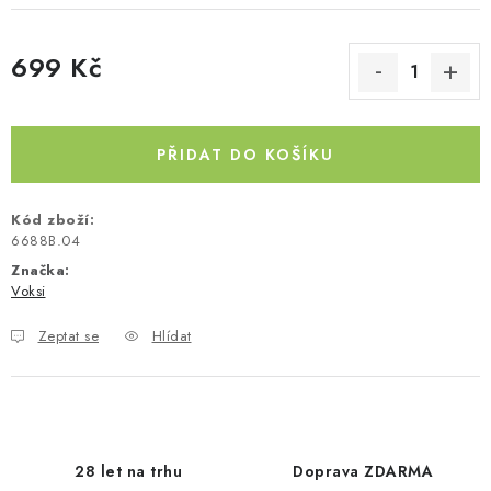
Kontakty
O nás
Doprava a platba
Půjčovna
699 Kč
Moje objednávka
Napište nám
Reklamace
Měrná cena:
Obchodní podmínky
PŘIDAT DO KOŠÍKU
Kód zboží:
6688B.04
Značka:
Voksi
Zeptat se
Hlídat
28 let na trhu
Doprava ZDARMA