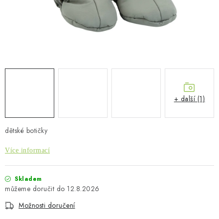
PŮJČOVNA
AKCE
PRO PSY
BOXY NA TAŽNÁ ZAŘÍZENÍ
+ další (1)
OSTATNÍ NOSIČE
STŘEŠNÍ KOŠE
dětské botičky
Více informací
AUTOSTANY
CESTOVNÍ ZAVAZADLA
Skladem
12.8.2026
DÁRKOVÉ POUKAZY
Možnosti doručení