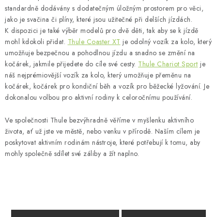
standardně dodávány s dodatečným úložným prostorem pro věci,
jako je svačina či plíny, které jsou užitečné při delších jízdách.
K dispozici je také výběr modelů pro dvě děti, tak aby se k jízdě
mohl kdokoli přidat.
Thule Coaster XT
je odolný vozík za kolo, který
umožňuje bezpečnou a pohodlnou jízdu a snadno se změní na
kočárek, jakmile přijedete do cíle své cesty.
Thule Chariot Sport
je
náš nejprémiovější vozík za kolo, který umožňuje přeměnu na
kočárek, kočárek pro kondiční běh a vozík pro běžecké lyžování. Je
dokonalou volbou pro aktivní rodiny k celoročnímu používání.
Ve společnosti Thule bezvýhradně věříme v myšlenku aktivního
života, ať už jste ve městě, nebo venku v přírodě. Naším cílem je
poskytovat aktivním rodinám nástroje, které potřebují k tomu, aby
mohly společně sdílet své záliby a žít naplno.