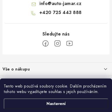
info
@
auto-jamar.cz
+420 725 443 888
Z
á
Vše o nákupu
p
a
Doprava a platba
Informace o nás
t
Tento web používá soubory cookie. Dalším procházením
Vrácení a výměna
í
tohoto webu vyjadřujete souhlas s jejich používáním.
O nás
Prodejna
Reklamace
Kontakty
Nastavení
Autodoplňky JAMAR
Přijímáme online platby
Obchodní podmínky
Napište nám
Masarykovo nám. 638/22