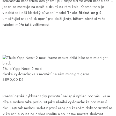
současným moderním designem; je k dispozici ve dvou modelech –
jeden se montuje na nosič a druhý na rám kola. Kromě toho je
v nabídce i náš klasický původní model
Thule RideAlong 2
,
umožňující snadné sklopení pro delší jízdy, během nichž si vaše
ratolest může také zdřímnout.
Thule Yepp Nexxt 2 maxi
dětská cyklosedačka s montáží na rám midnight černá
3890,00 Kč
Přední dětské cyklosedačky poskytují nejlepší výhled pro vás i vaše
dítě a mohou také posloužit jako ideální cyklosedačka pro menší
děti. Děti tak mohou sedět v první řadě při každém dobrodružství na
2 kolech a vy na ně dobře uvidíte a současně můžete sledovat