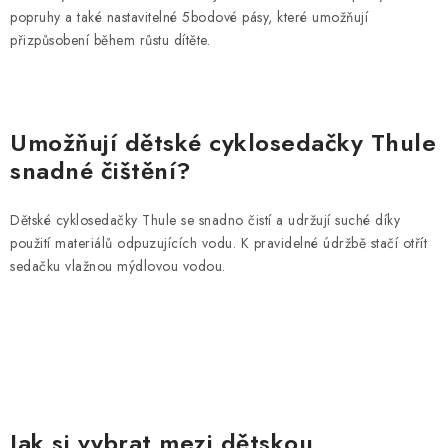
popruhy a také nastavitelné 5bodové pásy, které umožňují
přizpůsobení během růstu dítěte.
Umožňují dětské cyklosedačky Thule
snadné čištění?
Dětské cyklosedačky Thule se snadno čistí a udržují suché díky
použití materiálů odpuzujících vodu. K pravidelné údržbě stačí otřít
sedačku vlažnou mýdlovou vodou.
Jak si vybrat mezi dětskou