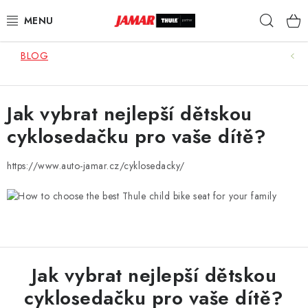
Přejít
Hleda
na
obsah
BLOG
STŘEŠNÍ NOSIČE
NOSIČE KOL
Jak vybrat nejlepší dětskou
cyklosedačku pro vaše dítě?
STŘEŠNÍ BOXY
KOČÁRKY
https://www.auto-jamar.cz/cyklosedacky/
DĚTSKÉ ZBOŽÍ
AUTOPOTAHY ŠITÉ NA MÍRU
Jak vybrat nejlepší dětskou
AUTODOPLŇKY
cyklosedačku pro vaše dítě?