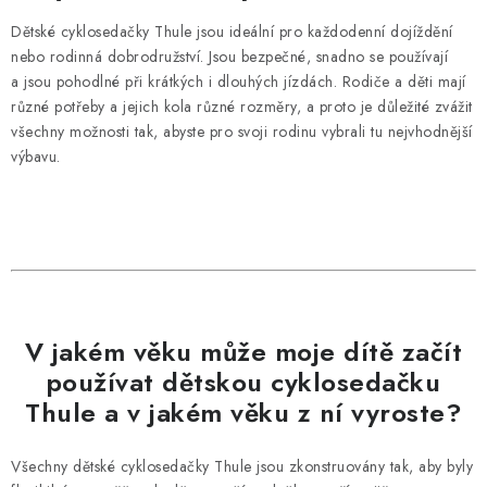
PŮJČOVNA
Dětské cyklosedačky Thule jsou ideální pro každodenní dojíždění
nebo rodinná dobrodružství. Jsou bezpečné, snadno se používají
AKCE
a jsou pohodlné při krátkých i dlouhých jízdách. Rodiče a děti mají
různé potřeby a jejich kola různé rozměry, a proto je důležité zvážit
PRO PSY
všechny možnosti tak, abyste pro svoji rodinu vybrali tu nejvhodnější
výbavu.
BOXY NA TAŽNÁ ZAŘÍZENÍ
OSTATNÍ NOSIČE
STŘEŠNÍ KOŠE
AUTOSTANY
V jakém věku může moje dítě začít
používat dětskou cyklosedačku
CESTOVNÍ ZAVAZADLA
Thule a v jakém věku z ní vyroste?
DÁRKOVÉ POUKAZY
Všechny dětské cyklosedačky Thule jsou zkonstruovány tak, aby byly