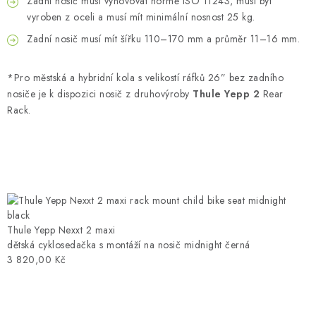
Zadní nosič musí vyhovovat normě ISO 11243, musí být
vyroben z oceli a musí mít minimální nosnost 25 kg.
Zadní nosič musí mít šířku 110–170 mm a průměr 11–16 mm.
*Pro městská a hybridní kola s velikostí ráfků 26” bez zadního
nosiče je k dispozici nosič z druhovýroby
Thule Yepp 2
Rear
Rack.
Thule Yepp Nexxt 2 maxi
dětská cyklosedačka s montáží na nosič midnight černá
3 820,00 Kč