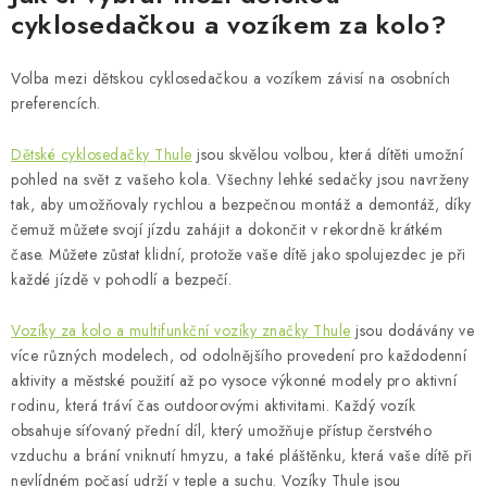
cyklosedačkou a vozíkem za kolo?
Volba mezi dětskou cyklosedačkou a vozíkem závisí na osobních
preferencích.
Dětské cyklosedačky Thule
jsou skvělou volbou, která dítěti umožní
pohled na svět z vašeho kola. Všechny lehké sedačky jsou navrženy
tak, aby umožňovaly rychlou a bezpečnou montáž a demontáž, díky
čemuž můžete svojí jízdu zahájit a dokončit v rekordně krátkém
čase. Můžete zůstat klidní, protože vaše dítě jako spolujezdec je při
každé jízdě v pohodlí a bezpečí.
Vozíky za kolo a multifunkční vozíky značky Thule
jsou dodávány ve
více různých modelech, od odolnějšího provedení pro každodenní
aktivity a městské použití až po vysoce výkonné modely pro aktivní
rodinu, která tráví čas outdoorovými aktivitami. Každý vozík
obsahuje síťovaný přední díl, který umožňuje přístup čerstvého
vzduchu a brání vniknutí hmyzu, a také pláštěnku, která vaše dítě při
nevlídném počasí udrží v teple a suchu. Vozíky Thule jsou