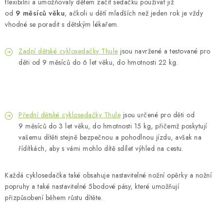
flexibilní a umožňovaly dětem začít sedačku používat již
Kontakty
O nás
Doprava a platba
Půjčovna
od
9 měsíců věku
, ačkoli u dětí mladších než jeden rok je vždy
vhodné se poradit s dětským lékařem.
Moje objednávka
Napište nám
Reklamace
Obchodní podmínky
Zadní dětské cyklosedačky Thule
jsou navržené a testované pro
děti od 9 měsíců do 6 let věku, do hmotnosti 22 kg.
Přední dětské cyklosedačky Thule
jsou určené pro děti od
9 měsíců do 3 let věku, do hmotnosti 15 kg, přičemž poskytují
vašemu dítěti stejně bezpečnou a pohodlnou jízdu, avšak na
řídítkách, aby s vámi mohlo dítě sdílet výhled na cestu.
Každá cyklosedačka také obsahuje nastavitelné nožní opěrky a nožní
popruhy a také nastavitelné 5bodové pásy, které umožňují
přizpůsobení během růstu dítěte.