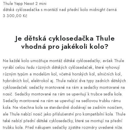
Thule Yepp Nexxt 2 mini
dětská cyklosedačka s montáží nad přední kolo midnight černá
3 300,00 Kč
Je dětská cyklosedačka Thule
vhodná pro jakékoli kolo?
Ne každé kolo umožňuje montáž dětské cyklosedačky; avšak Thule
vyrábí celou řadu různých dětských cyklosedaček, které vyhovují
různým typům a modelům kol, včetně horských kol, silničních kol,
hybridních kol, elektrokol aj. Thule nabízí dva typy zadních dětských
cyklosedaček: sedačky montované na rám a sedačky montované na
nosič. Sedačky montované na rám se upevňují k trubce sedla kola.
Sedačky montované na rám se upevňují na sedlovou trubku rámu
kola. Ne všechna kola se standardně dodávají se zadním nosičem,
ale Thule nabízí nosič jako příslušenství pro kompatibilní kola. Thule
také nabízí přední dětské cyklosedačky, které se montují na přední
trubku kola. Před nákupem sedačky zjistěte rozměry uvedené níže.