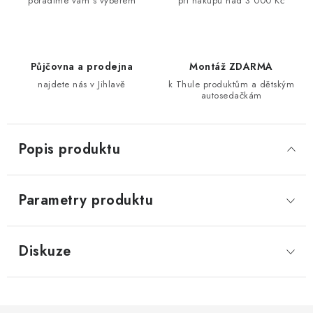
poradíme vám s výběrem
při nákupu nad 3 000 Kč
Půjčovna a prodejna
Montáž ZDARMA
najdete nás v Jihlavě
k Thule produktům a dětským
autosedačkám
Popis produktu
Parametry produktu
Diskuze