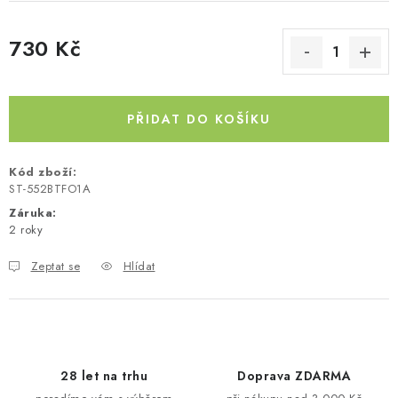
Kontakty
O nás
Doprava a platba
Půjčovna
730 Kč
Moje objednávka
Napište nám
Reklamace
Měrná cena:
Obchodní podmínky
PŘIDAT DO KOŠÍKU
Kód zboží:
ST-552BTFO1A
Záruka
:
2 roky
Zeptat se
Hlídat
28 let na trhu
Doprava ZDARMA