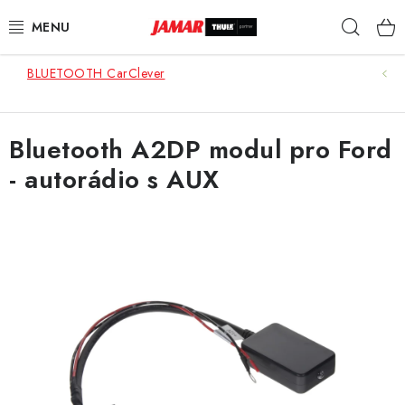
Přejít
Hleda
na
obsah
BLUETOOTH CarClever
STŘEŠNÍ NOSIČE
NOSIČE KOL
Bluetooth A2DP modul pro Ford
- autorádio s AUX
STŘEŠNÍ BOXY
KOČÁRKY
DĚTSKÉ ZBOŽÍ
AUTOPOTAHY ŠITÉ NA MÍRU
AUTODOPLŇKY