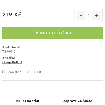
Kontakty
O nás
Doprava a platba
Půjčovna
219 Kč
Moje objednávka
Napište nám
Reklamace
Měrná cena:
Obchodní podmínky
PŘIDAT DO KOŠÍKU
Kód zboží:
7246C.04
Značka:
Lässig BABIES
Zeptat se
Hlídat
28 let na trhu
Doprava ZDARMA