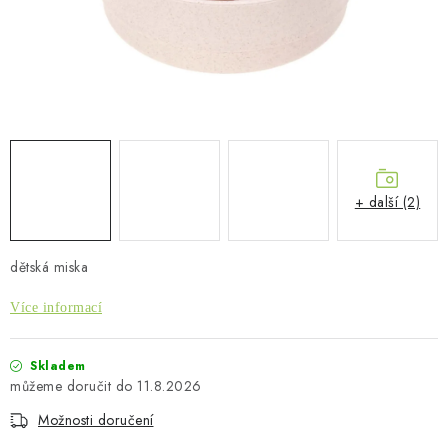
PŮJČOVNA
AKCE
PRO PSY
BOXY NA TAŽNÁ ZAŘÍZENÍ
+ další (2)
OSTATNÍ NOSIČE
STŘEŠNÍ KOŠE
dětská miska
Více informací
AUTOSTANY
CESTOVNÍ ZAVAZADLA
Skladem
11.8.2026
DÁRKOVÉ POUKAZY
Možnosti doručení