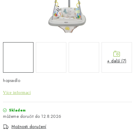
PŮJČOVNA
AKCE
PRO PSY
BOXY NA TAŽNÁ ZAŘÍZENÍ
+ další (7)
OSTATNÍ NOSIČE
STŘEŠNÍ KOŠE
hopsadlo
Více informací
AUTOSTANY
CESTOVNÍ ZAVAZADLA
Skladem
12.8.2026
DÁRKOVÉ POUKAZY
Možnosti doručení