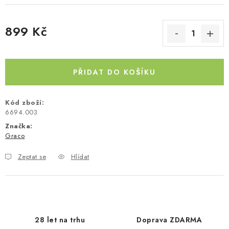
Kontakty
O nás
Doprava a platba
Půjčovna
899 Kč
Moje objednávka
Napište nám
Reklamace
Měrná cena:
Obchodní podmínky
PŘIDAT DO KOŠÍKU
Kód zboží:
6694.003
Značka:
Graco
Zeptat se
Hlídat
28 let na trhu
Doprava ZDARMA