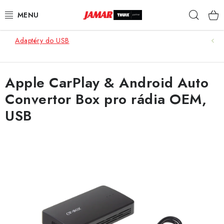
Přejít
Hleda
na
obsah
Adaptéry do USB
STŘEŠNÍ NOSIČE
NOSIČE KOL
Apple CarPlay & Android Auto
Convertor Box pro rádia OEM,
STŘEŠNÍ BOXY
USB
KOČÁRKY
DĚTSKÉ ZBOŽÍ
AUTOPOTAHY ŠITÉ NA MÍRU
AUTODOPLŇKY