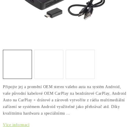
PŮJČOVNA
AKCE
PRO PSY
BOXY NA TAŽNÁ ZAŘÍZENÍ
OSTATNÍ NOSIČE
STŘEŠNÍ KOŠE
Připojte jej a promění OEM stereo vašeho auta na systém Android,
AUTOSTANY
vaše původní kabelové OEM CarPlay na bezdrátové CarPlay, Android
Auto na CarPlay + drátové a zároveň vytvoříte z rádia multimediální
CESTOVNÍ ZAVAZADLA
zařízení se systémem Android využitelné jako přehrávač atd. Díky
kvalitnímu hardwaru a speciálnímu ...
DÁRKOVÉ POUKAZY
Více informací