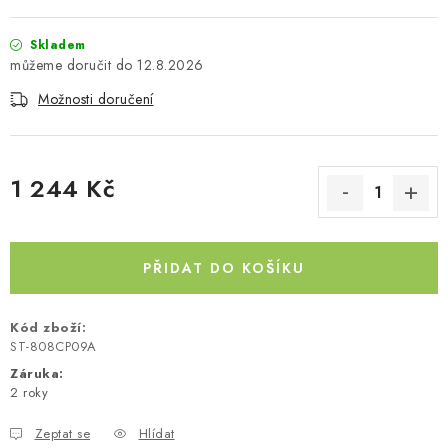
Kontakty
O nás
Doprava a platba
Půjčovna
Skladem
Moje objednávka
Napište nám
Reklamace
12.8.2026
Obchodní podmínky
Možnosti doručení
1 244 Kč
Měrná cena:
PŘIDAT DO KOŠÍKU
Kód zboží:
ST-808CP09A
Záruka
:
2 roky
Zeptat se
Hlídat