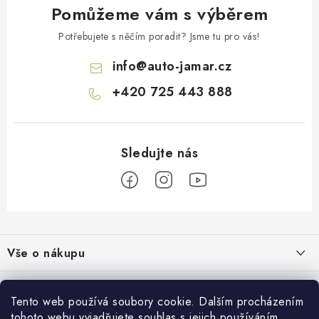
Pomůžeme vám s výběrem
Potřebujete s něčím poradit? Jsme tu pro vás!
info
@
auto-jamar.cz
+420 725 443 888
Z
á
Vše o nákupu
p
a
Doprava a platba
Informace o nás
t
Tento web používá soubory cookie. Dalším procházením
Vrácení a výměna
tohoto webu vyjadřujete souhlas s jejich používáním.
O nás