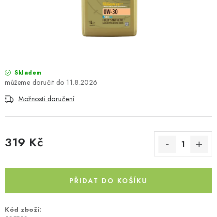
PŮJČOVNA
AKCE
PRO PSY
Skladem
BOXY NA TAŽNÁ ZAŘÍZENÍ
11.8.2026
Možnosti doručení
OSTATNÍ NOSIČE
STŘEŠNÍ KOŠE
319 Kč
AUTOSTANY
Měrná cena:
CESTOVNÍ ZAVAZADLA
PŘIDAT DO KOŠÍKU
DÁRKOVÉ POUKAZY
Kód zboží: