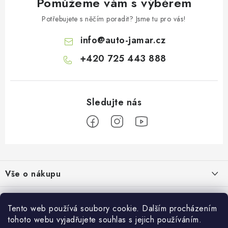
Pomůžeme vám s výběrem
Potřebujete s něčím poradit? Jsme tu pro vás!
info
@
auto-jamar.cz
+420 725 443 888
Z
á
Vše o nákupu
p
a
Doprava a platba
Informace o nás
t
Tento web používá soubory cookie. Dalším procházením
Vrácení a výměna
í
tohoto webu vyjadřujete souhlas s jejich používáním.
O nás
Prodejna