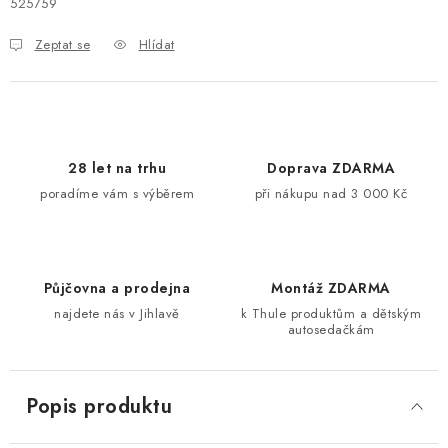
525759
Kontakty
O nás
Doprava a platba
Půjčovna
Zeptat se
Hlídat
Moje objednávka
Napište nám
Reklamace
Obchodní podmínky
28 let na trhu
Doprava ZDARMA
poradíme vám s výběrem
při nákupu nad 3 000 Kč
Půjčovna a prodejna
Montáž ZDARMA
najdete nás v Jihlavě
k Thule produktům a dětským
autosedačkám
Popis produktu