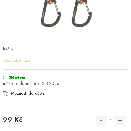
PŮJČOVNA
AKCE
PRO PSY
BOXY NA TAŽNÁ ZAŘÍZENÍ
háčky
OSTATNÍ NOSIČE
Více informací
STŘEŠNÍ KOŠE
Skladem
12.8.2026
AUTOSTANY
Možnosti doručení
CESTOVNÍ ZAVAZADLA
99 Kč
DÁRKOVÉ POUKAZY
Měrná cena: