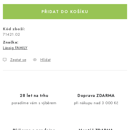
Kontakty
O nás
Doprava a platba
Půjčovna
PŘIDAT DO KOŠÍKU
Moje objednávka
Napište nám
Reklamace
Obchodní podmínky
Kód zboží:
71421.02
Značka:
Lässig FAMILY
Zeptat se
Hlídat
28 let na trhu
Doprava ZDARMA
poradíme vám s výběrem
při nákupu nad 3 000 Kč