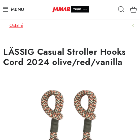
Přejít
Hleda
na
obsah
Ostatní
STŘEŠNÍ NOSIČE
NOSIČE KOL
LÄSSIG Casual Stroller Hooks
Cord 2024 olive/red/vanilla
STŘEŠNÍ BOXY
KOČÁRKY
DĚTSKÉ ZBOŽÍ
AUTOPOTAHY ŠITÉ NA MÍRU
AUTODOPLŇKY