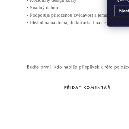
• Roztomilý design koaly
• Snadný úchop
Nas
• Podporuje přirozenou zvědavost a jemnou motorik
• Ideální na na doma, do kočárku i na cesty
Buďte první, kdo napíše příspěvek k této položc
PŘIDAT KOMENTÁŘ