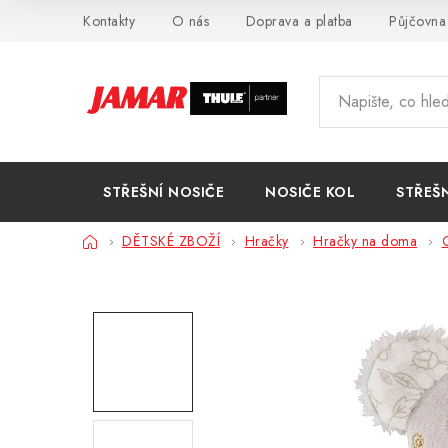
Přejít
Kontakty
O nás
Doprava a platba
Půjčovna
na
obsah
STŘEŠNÍ NOSIČE
NOSIČE KOL
STŘEŠ
Domů
DĚTSKÉ ZBOŽÍ
Hračky
Hračky na doma
C