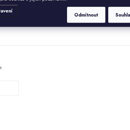
tavení
Odmítnout
Souhl
u
e.