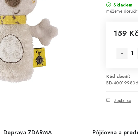
Skladem
159 K
Měrná cen
Kód zboží:
BD-40019980
Zeptat se
Doprava ZDARMA
Půjčovna a prod