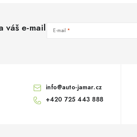
a váš e-mail
E-mail
info
@
auto-jamar.cz
+420 725 443 888