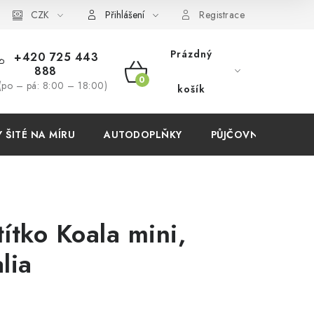
í podmínky
CZK
Přihlášení
Registrace
Prázdný
+420 725 443
888
NÁKUPNÍ
(po – pá: 8:00 – 18:00)
košík
KOŠÍK
ŠITÉ NA MÍRU
AUTODOPLŇKY
PŮJČOVNA
AKC
ítko Koala mini,
lia