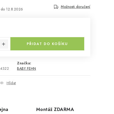
Možnosti doručení
12.8.2026
č
a:
PŘIDAT DO KOŠÍKU
Značka:
64322
BABY FEHN
Hlídat
ejna
Montáž ZDARMA