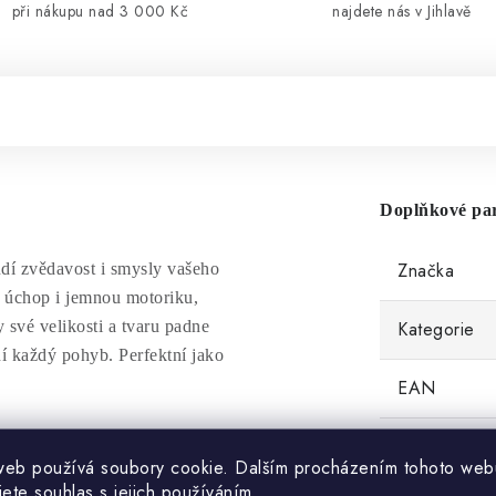
při nákupu nad 3 000 Kč
najdete nás v Jihlavě
Doplňkové pa
Značka
udí zvědavost i smysly vašeho
 úchop i jemnou motoriku,
 své velikosti a tvaru padne
Kategorie
í každý pohyb. Perfektní jako
EAN
web používá soubory cookie. Dalším procházením tohoto web
jete souhlas s jejich používáním.