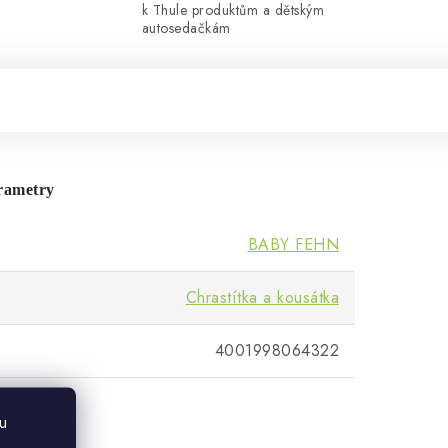
k Thule produktům a dětským
autosedačkám
rametry
BABY FEHN
Chrastítka a kousátka
4001998064322
u