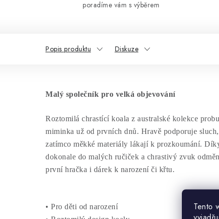
poradíme vám s výběrem
Popis produktu
Diskuze
Malý společník pro velká objevování
Roztomilá chrastící koala z australské kolekce prob
miminka už od prvních dnů. Hravě podporuje sluch,
zatímco měkké materiály lákají k prozkoumání. Díky
dokonale do malých ručiček a chrastivý zvuk odměn
první hračka i dárek k narození či křtu.
Tento 
• Pro děti od narození
vyjadřu