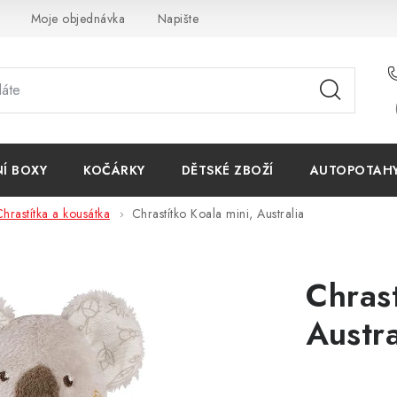
Moje objednávka
Napište nám
Reklamace
Obchodn
NÍ BOXY
KOČÁRKY
DĚTSKÉ ZBOŽÍ
AUTOPOTAHY 
hrastítka a kousátka
Chrastítko Koala mini, Australia
Chrast
Austra