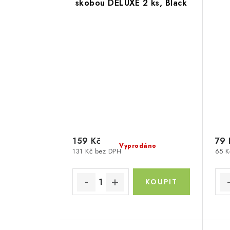
skobou DELUXE 2 ks, Black
159 Kč
79 
Vyprodáno
131 Kč bez DPH
65 K