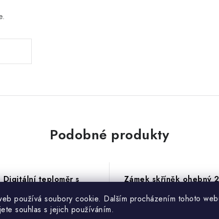
e.
Podobné produkty
Digitální teploměr s
Zámek skříněk ohebný 2
hebnou špičkou, Koala
white
web používá soubory cookie. Dalším procházením tohoto web
jete souhlas s jejich používáním.