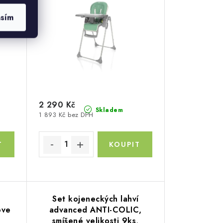
asím
2 290 Kč
Skladem
1 893 Kč bez DPH
Set kojeneckých lahví
ove
advanced ANTI-COLIC,
smíšené velikosti 9ks,