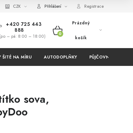
í podmínky
CZK
Přihlášení
Registrace
Prázdný
+420 725 443
888
NÁKUPNÍ
(po – pá: 8:00 – 18:00)
košík
KOŠÍK
ŠITÉ NA MÍRU
AUTODOPLŇKY
PŮJČOVNA
AKC
ítko sova,
byDoo