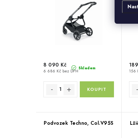
Nas
8 090 Kč
189
Skladem
6 686 Kč bez DPH
156 
Podvozek Techno, Col.V95S
Lži