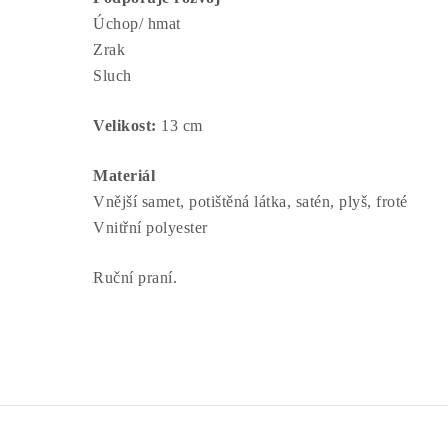
Úchop/ hmat
Zrak
Sluch
Velikost:
13 cm
Materiál
Vnější samet, potištěná látka, satén, plyš, froté
Vnitřní polyester
Ruční praní.