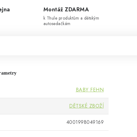
ejna
Montáž ZDARMA
k Thule produktům a dětským
autosedačkám
rametry
BABY FEHN
DĚTSKÉ ZBOŽÍ
4001998049169