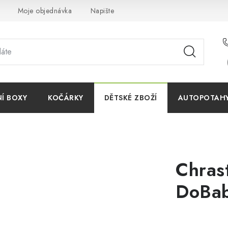
Moje objednávka
Napište nám
Reklamace
Obchodn
NÍ BOXY
KOČÁRKY
DĚTSKÉ ZBOŽÍ
AUTOPOTAHY 
Chrast
DoBa