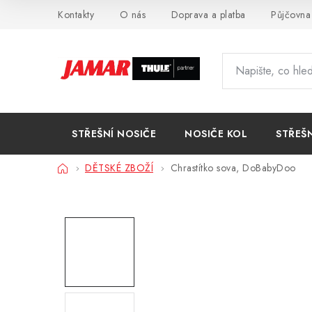
Přejít
Kontakty
O nás
Doprava a platba
Půjčovna
na
obsah
STŘEŠNÍ NOSIČE
NOSIČE KOL
STŘEŠ
Domů
DĚTSKÉ ZBOŽÍ
Chrastítko sova, DoBabyDoo