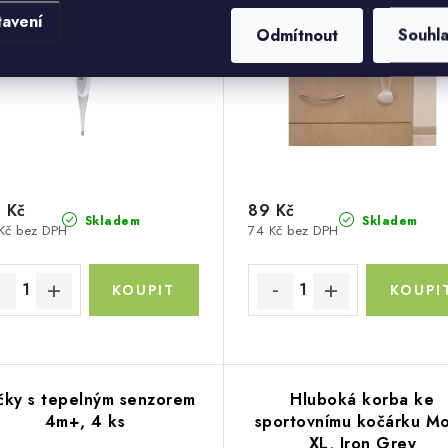
tavení
Odmítnout
Souhl
 Kč
89 Kč
Skladem
Skladem
Kč bez DPH
74 Kč bez DPH
čky s tepelným senzorem
Hluboká korba ke
4m+, 4 ks
sportovnímu kočárku M
XL, Iron Grey