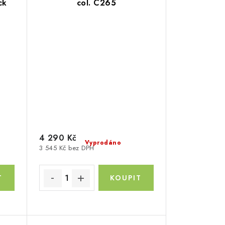
ck
col. C265
4 290 Kč
Vyprodáno
3 545 Kč bez DPH