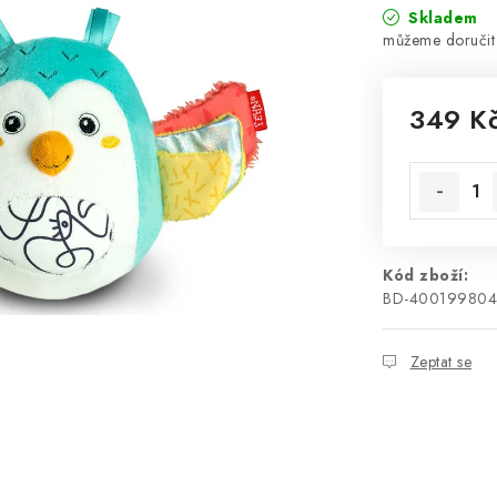
Skladem
349 K
Měrná cen
Kód zboží:
BD-40019980
Zeptat se