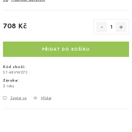
Kontakty
O nás
Doprava a platba
Půjčovna
Moje objednávka
Napište nám
Reklamace
708 Kč
Obchodní podmínky
Měrná cena:
PŘIDAT DO KOŠÍKU
Kód zboží:
ST-48VW073
Záruka
:
2 roky
Zeptat se
Hlídat