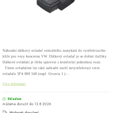
PŮJČOVNA
AKCE
PRO PSY
BOXY NA TAŽNÁ ZAŘÍZENÍ
Náhradní dálkový ovladač centrálního zamykání do vystřelovacího
OSTATNÍ NOSIČE
klíče pro vozy koncernu VW. Dálkový ovladač je se dvěmi tlačítky.
Dálkové ovládání je třeba spárovat s komfortní jednotkou vozu.
STŘEŠNÍ KOŠE
Tímto ovladačem lze také nahradit starší nevystřelovací verzi
ovladače 5FA 008 548 (např. Octavia 1 (-...
AUTOSTANY
Více informací
CESTOVNÍ ZAVAZADLA
Skladem
12.8.2026
DÁRKOVÉ POUKAZY
Možnosti doručení