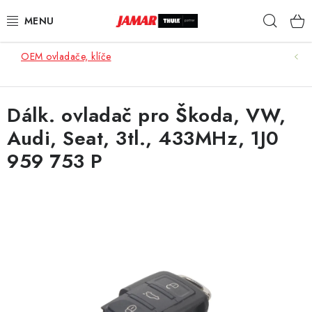
Přejít
Hleda
na
obsah
OEM ovladače, klíče
STŘEŠNÍ NOSIČE
NOSIČE KOL
Dálk. ovladač pro Škoda, VW,
Audi, Seat, 3tl., 433MHz, 1J0
STŘEŠNÍ BOXY
959 753 P
KOČÁRKY
DĚTSKÉ ZBOŽÍ
AUTOPOTAHY ŠITÉ NA MÍRU
AUTODOPLŇKY