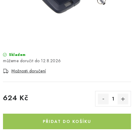
PŮJČOVNA
AKCE
PRO PSY
BOXY NA TAŽNÁ ZAŘÍZENÍ
Skladem
12.8.2026
OSTATNÍ NOSIČE
Možnosti doručení
STŘEŠNÍ KOŠE
AUTOSTANY
624 Kč
Měrná cena:
CESTOVNÍ ZAVAZADLA
PŘIDAT DO KOŠÍKU
DÁRKOVÉ POUKAZY