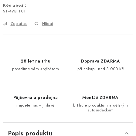
Kód zboží:
Kontakty
O nás
Doprava a platba
Půjčovna
ST-49BFT01
Moje objednávka
Napište nám
Reklamace
Zeptat se
Hlídat
Obchodní podmínky
28 let na trhu
Doprava ZDARMA
poradíme vám s výběrem
při nákupu nad 3 000 Kč
Půjčovna a prodejna
Montáž ZDARMA
najdete nás v Jihlavě
k Thule produktům a dětským
autosedačkám
Popis produktu