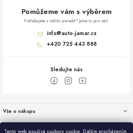
Pomůžeme vám s výběrem
Potřebujete s něčím poradit? Jsme tu pro vás!
info
@
auto-jamar.cz
+420 725 443 888
Z
á
Vše o nákupu
p
a
Doprava a platba
Informace o nás
t
Tento web používá soubory cookie. Dalším procházením