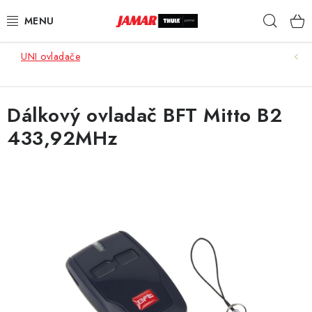
Přejít
Hleda
na
obsah
UNI ovladače
STŘEŠNÍ NOSIČE
NOSIČE KOL
Dálkový ovladač BFT Mitto B2
433,92MHz
STŘEŠNÍ BOXY
KOČÁRKY
DĚTSKÉ ZBOŽÍ
AUTOPOTAHY ŠITÉ NA MÍRU
AUTODOPLŇKY