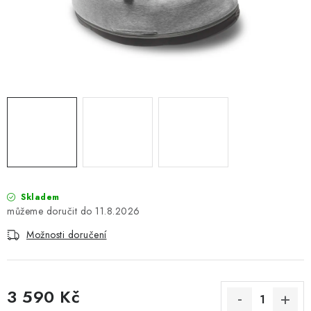
PŮJČOVNA
AKCE
PRO PSY
BOXY NA TAŽNÁ ZAŘÍZENÍ
OSTATNÍ NOSIČE
STŘEŠNÍ KOŠE
Skladem
11.8.2026
AUTOSTANY
Možnosti doručení
CESTOVNÍ ZAVAZADLA
DÁRKOVÉ POUKAZY
3 590 Kč