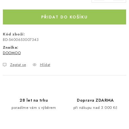
Měrná cena:
Kontakty
O nás
Doprava a platba
Půjčovna
Moje objednávka
Napište nám
Reklamace
PŘIDAT DO KOŠÍKU
Obchodní podmínky
Kód zboží:
BD-5400653007343
Značka:
DOOMOO
Zeptat se
Hlídat
28 let na trhu
Doprava ZDARMA
poradíme vám s výběrem
při nákupu nad 3 000 Kč