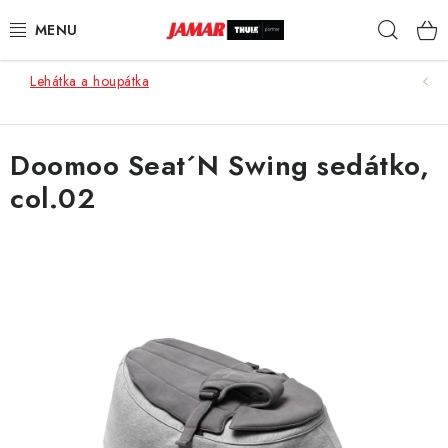
Přejít
Hleda
na
obsah
Lehátka a houpátka
STŘEŠNÍ NOSIČE
NOSIČE KOL
Doomoo Seat´N Swing sedátko,
col.02
STŘEŠNÍ BOXY
KOČÁRKY
DĚTSKÉ ZBOŽÍ
AUTOPOTAHY ŠITÉ NA MÍRU
AUTODOPLŇKY