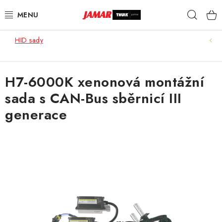
Přejít
Hleda
na
obsah
HID sady
STŘEŠNÍ NOSIČE
NOSIČE KOL
H7-6000K xenonová montážní
sada s CAN-Bus sběrnicí III
STŘEŠNÍ BOXY
generace
KOČÁRKY
DĚTSKÉ ZBOŽÍ
AUTOPOTAHY ŠITÉ NA MÍRU
AUTODOPLŇKY