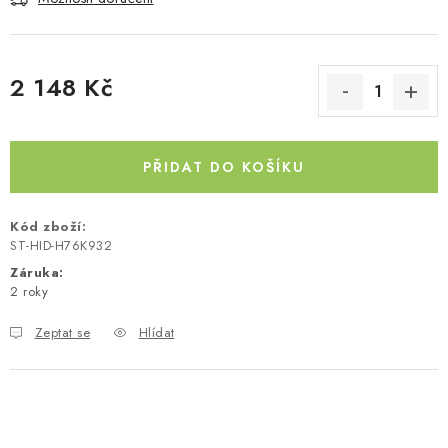
Kontakty
O nás
Doprava a platba
Půjčovna
Moje objednávka
Napište nám
Reklamace
2 148 Kč
Obchodní podmínky
Měrná cena:
PŘIDAT DO KOŠÍKU
Kód zboží:
ST-HID-H76K932
Záruka
:
2 roky
Zeptat se
Hlídat