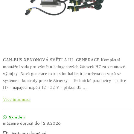
PŮJČOVNA
AKCE
PRO PSY
BOXY NA TAŽNÁ ZAŘÍZENÍ
CAN-BUS XENONOVÁ SVĚTLA III. GENERACE Kompletní
OSTATNÍ NOSIČE
montážní sada pro výměnu halogenových žárovek H7 za xenonové
výbojky. Nová generace extra slim ballastů je určena do vozů se
STŘEŠNÍ KOŠE
systémem kontroly prasklé žárovky. Technické parametry - patice
H7 - napájecí napětí 12 - 32 V - příkon 35 ...
AUTOSTANY
Více informací
CESTOVNÍ ZAVAZADLA
Skladem
12.8.2026
DÁRKOVÉ POUKAZY
Možnosti doručení