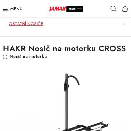
Přejít
Hleda
na
obsah
OSTATNÍ NOSIČE
STŘEŠNÍ NOSIČE
NOSIČE KOL
HAKR Nosič na motorku CROSS
STŘEŠNÍ BOXY
Nosič na motorku
KOČÁRKY
DĚTSKÉ ZBOŽÍ
AUTOPOTAHY ŠITÉ NA MÍRU
AUTODOPLŇKY