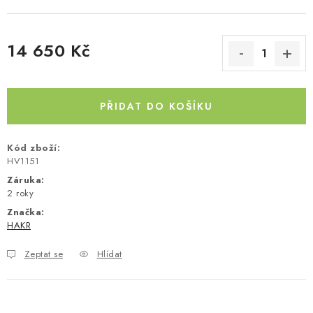
Kontakty
O nás
Doprava a platba
Půjčovna
Moje objednávka
Napište nám
Reklamace
14 650 Kč
Obchodní podmínky
Měrná cena:
PŘIDAT DO KOŠÍKU
Kód zboží:
HV1151
Záruka
:
2 roky
Značka:
HAKR
Zeptat se
Hlídat