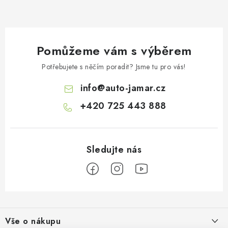
Pomůžeme vám s výběrem
Potřebujete s něčím poradit? Jsme tu pro vás!
info
@
auto-jamar.cz
+420 725 443 888
Z
á
Vše o nákupu
p