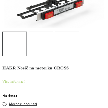
PŮJČOVNA
AKCE
PRO PSY
BOXY NA TAŽNÁ ZAŘÍZENÍ
OSTATNÍ NOSIČE
STŘEŠNÍ KOŠE
HAKR Nosič na motorku CROSS
AUTOSTANY
Více informací
CESTOVNÍ ZAVAZADLA
Na dotaz
DÁRKOVÉ POUKAZY
Možnosti doručení