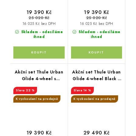
19 390 Kč
19 390 Kč
25 020 Kč
25 020 Kč
16 025 Kč bez DPH
16 025 Kč bez DPH
Skladem - odesíláme
Skladem - odesíláme
ihned
ihned
Akční set Thule Urban
Akční set Thule Urban
Glide 4-wheel s
Glide 4-wheel Black +
magnetickou přezkou
korba + pláštěnka +
22 %
14 %
Mid blue + pláštěnka +
moskytiéra + madlo +
moskytiéra + madlo
pláštěnka na korbu +
K vyzkoušení na prodejně
K vyzkoušení na prodejně
moskytiéra na korbu
19 390 Kč
29 490 Kč