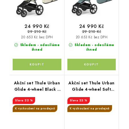
24 990 Kč
24 990 Kč
29 210 Kč
29 210 Kč
20 653 Kč bez DPH
20 653 Kč bez DPH
Skladem - odesíláme
Skladem - odesíláme
ihned
ihned
Akční set Thule Urban
Akční set Thule Urban
Glide 4-wheel Black +
Glide 4-wheel Soft
pláštěnka + moskytiéra
Beige + pláštěnka +
22 %
22 %
+ madlo
moskytiéra + madlo
K vyzkoušení na prodejně
K vyzkoušení na prodejně