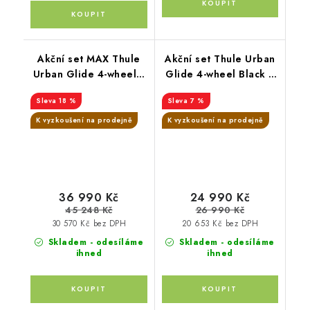
Akční set MAX Thule
Akční set Thule Urban
Urban Glide 4-wheel s
Glide 4-wheel Black +
magnetickou přezkou
hluboká korba
18 %
7 %
Mid blue + Joie
K vyzkoušení na prodejně
K vyzkoušení na prodejně
36 990 Kč
24 990 Kč
45 248 Kč
26 990 Kč
30 570 Kč bez DPH
20 653 Kč bez DPH
Skladem - odesíláme
Skladem - odesíláme
ihned
ihned