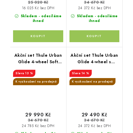
25 020 Kč
34 670 Kč
16 025 Kč bez DPH
24 372 Kč bez DPH
Skladem - odesíláme
Skladem - odesíláme
ihned
ihned
Akční set Thule Urban
Akční set Thule Urban
Glide 4-wheel Soft
Glide 4-wheel s
Beige + korba +
magnetickou přezkou
13 %
14 %
pláštěnka + moskytiéra
Mid blue + korba +
+ madlo + pláštěnka na
pláštěnka + moskytiéra
K vyzkoušení na prodejně
K vyzkoušení na prodejně
korbu + moskytiéra na
+ madlo + pláštěnka na
korbu
korbu + moskytiéra na
korbu
29 990 Kč
29 490 Kč
34 670 Kč
34 670 Kč
24 785 Kč bez DPH
24 372 Kč bez DPH