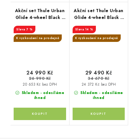
Akční set Thule Urban
Akční set Thule Urban
Glide 4-wheel Black +
Glide 4-wheel Black +
hluboká korba
korba + pláštěnka +
7 %
14 %
moskytiéra + madlo +
pláštěnka na korbu +
K vyzkoušení na prodejně
K vyzkoušení na prodejně
moskytiéra na korbu
24 990 Kč
29 490 Kč
26 990 Kč
34 670 Kč
20 653 Kč bez DPH
24 372 Kč bez DPH
Skladem - odesíláme
Skladem - odesíláme
ihned
ihned