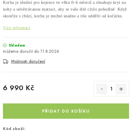
Korba je ideální pro kojence ve věku 0–6 měsíců a obsahuje kryt na
Kontakty
O nás
Doprava a platba
Půjčovna
nohy a odvětrávanou matraci, aby se vaše dítě cítilo pohodlně. Když
Moje objednávka
Napište nám
Reklamace
skončíte s chůzí, korbu je možné snadno a tiše oddělit od kočárku.
Obchodní podmínky
Více informací
Skladem
11.8.2026
Možnosti doručení
6 990 Kč
Měrná cena:
PŘIDAT DO KOŠÍKU
Kód zboží: