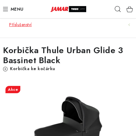
Přejít
Hleda
na
obsah
Příslušenství
STŘEŠNÍ NOSIČE
NOSIČE KOL
Korbička Thule Urban Glide 3
Bassinet Black
STŘEŠNÍ BOXY
Korbička ke kočárku
KOČÁRKY
DĚTSKÉ ZBOŽÍ
Akce
AUTOPOTAHY ŠITÉ NA MÍRU
AUTODOPLŇKY