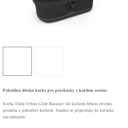
PŮJČOVNA
AKCE
PRO PSY
BOXY NA TAŽNÁ ZAŘÍZENÍ
OSTATNÍ NOSIČE
STŘEŠNÍ KOŠE
AUTOSTANY
Pohodlná dětská korba pro procházky v každém terénu.
CESTOVNÍ ZAVAZADLA
Korba Thule Urban Glide Bassinet váš kočárek během chvilky
promění v pohodlný kočárek. Snadno se připevňuje ke kočárku
nacvaknutím.
DÁRKOVÉ POUKAZY