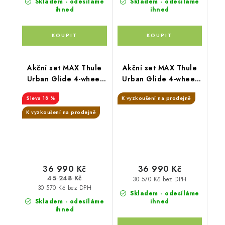
Skladem - odesíláme
Skladem - odesíláme
ihned
ihned
Akční set MAX Thule
Akční set MAX Thule
Urban Glide 4-wheel
Urban Glide 4-wheel
Black + Joie
Soft Beige + Joie
18 %
K vyzkoušení na prodejně
K vyzkoušení na prodejně
36 990 Kč
36 990 Kč
45 248 Kč
30 570 Kč bez DPH
30 570 Kč bez DPH
Skladem - odesíláme
Skladem - odesíláme
ihned
ihned