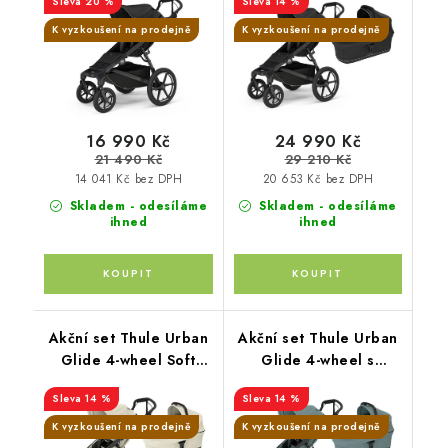
20 %
14 %
K vyzkoušení na prodejně
K vyzkoušení na prodejně
16 990 Kč
24 990 Kč
21 490 Kč
29 210 Kč
14 041 Kč bez DPH
20 653 Kč bez DPH
Skladem - odesíláme
Skladem - odesíláme
ihned
ihned
Akční set Thule Urban
Akční set Thule Urban
Glide 4-wheel Soft
Glide 4-wheel s
Beige + hluboká korba
magnetickou přezkou
14 %
14 %
Mid blue + hluboká
korba
K vyzkoušení na prodejně
K vyzkoušení na prodejně