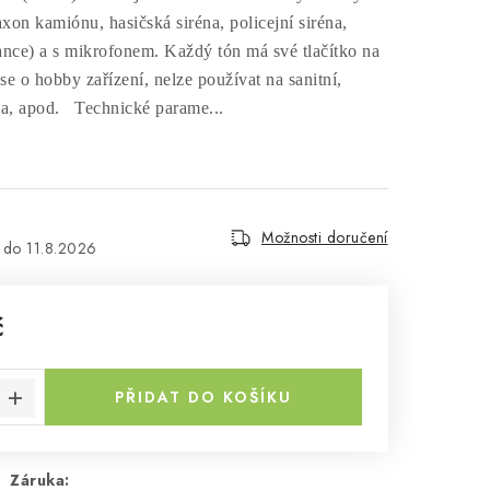
xon kamiónu, hasičská siréna, policejní siréna,
ance) a s mikrofonem. Každý tón má své tlačítko na
e o hobby zařízení, nelze používat na sanitní,
la, apod. Technické parame...
Možnosti doručení
11.8.2026
č
a:
PŘIDAT DO KOŠÍKU
Záruka
: