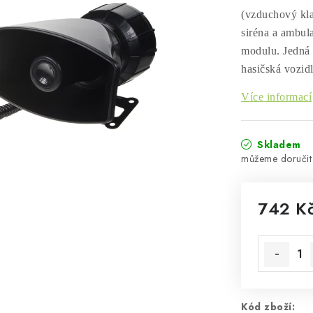
(vzduchový kla
siréna a ambul
modulu. Jedná s
hasičská vozid
Více informací
Skladem
742 K
Měrná cen
Kód zboží: