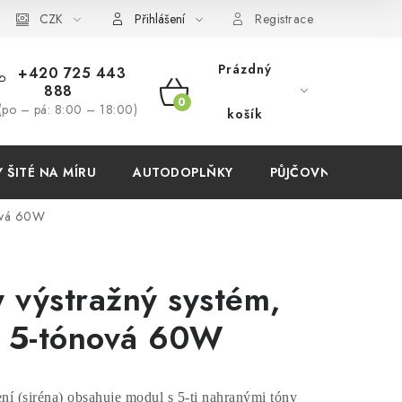
í podmínky
CZK
Přihlášení
Registrace
Prázdný
+420 725 443
888
NÁKUPNÍ
(po – pá: 8:00 – 18:00)
košík
KOŠÍK
ŠITÉ NA MÍRU
AUTODOPLŇKY
PŮJČOVNA
AKC
nová 60W
 výstražný systém,
a 5-tónová 60W
ní (siréna) obsahuje modul s 5-ti nahranými tóny