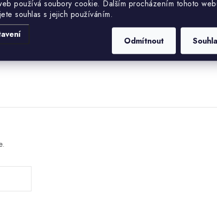
web používá soubory cookie. Dalším procházením tohoto web
jete souhlas s jejich používáním.
EAN
tavení
Odmítnout
Souhl
e.