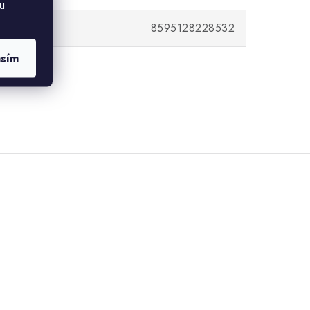
u
8595128228532
asím