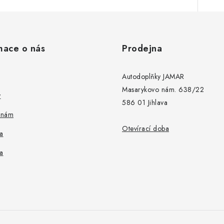
mace o nás
Prodejna
Autodoplňky JAMAR
Masarykovo nám. 638/22
y
586 01 Jihlava
 nám
Otevírací doba
a
a