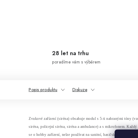
28 let na trhu
poradíme vám s výběrem
Popis produktu
Diskuze
Zvukov
é za
ř
ízení (siréna) obsahuje modul s 5-ti nahranými tóny (
siréna, policejní siréna, siréna a ambulance) a s mikrofonem. Ka
žd
ý
se o hobby zařízení, nelze používat na sanitní, hasičsk
á
vozidla, apo