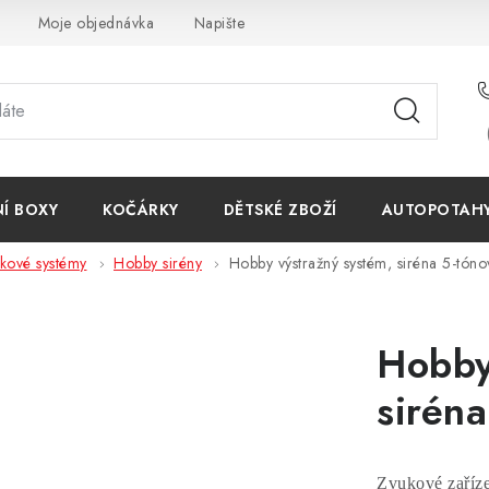
Moje objednávka
Napište nám
Reklamace
Obchodn
NÍ BOXY
KOČÁRKY
DĚTSKÉ ZBOŽÍ
AUTOPOTAHY 
kové systémy
Hobby sirény
Hobby výstražný systém, siréna 5-tó
Hobby
sirén
Zvukové zaříze