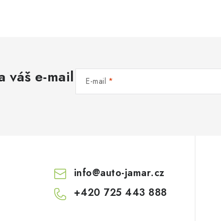
a váš e-mail
E-mail
info
@
auto-jamar.cz
+420 725 443 888