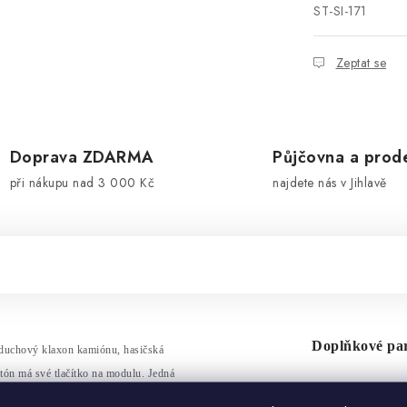
ST-SI-171
Zeptat se
Doprava ZDARMA
Půjčovna a prod
při nákupu nad 3 000 Kč
najdete nás v Jihlavě
Doplňkové pa
vzduchový klaxon kamiónu, hasi
čsk
á
 tón má své tla
č
ítko na modulu.
Jedná
Kategorie
d.