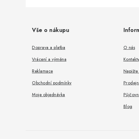
Z
á
Vše o nákupu
Infor
p
a
Doprava a platba
O nás
t
Vrácení a výměna
Kontakt
í
Reklamace
Napište
Obchodní podmínky
Prodejn
Moje objednávka
Půjčovn
Blog