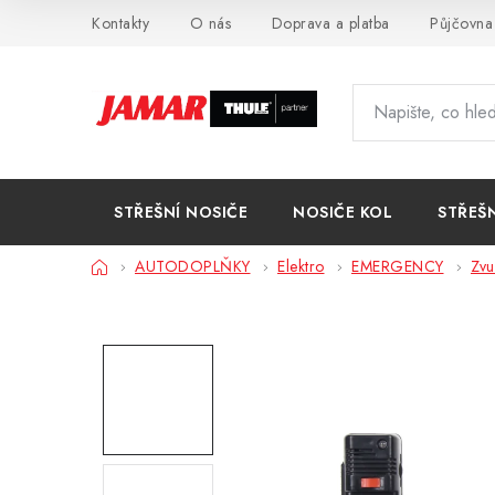
Přejít
Kontakty
O nás
Doprava a platba
Půjčovna
na
obsah
STŘEŠNÍ NOSIČE
NOSIČE KOL
STŘEŠ
Domů
AUTODOPLŇKY
Elektro
EMERGENCY
Zvu