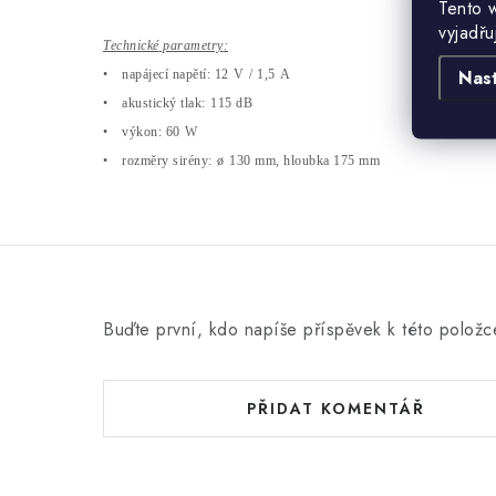
Tento 
vyjadřu
Technické
parametry
:
Nas
•
napájecí nap
ět
í
:
12
V
/ 1,5
A
•
akustický tlak
:
115
dB
•
výkon
:
60
W
•
rozm
ěry sir
ény:
ø
130 mm, hloubka 175 mm
Buďte první, kdo napíše příspěvek k této položc
PŘIDAT KOMENTÁŘ