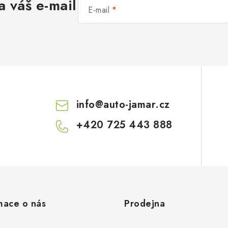
a váš e-mail
E-mail
info
@
auto-jamar.cz
+420 725 443 888
mace o nás
Prodejna