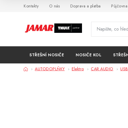
Přejít
Kontakty
O nás
Doprava a platba
Půjčovna
na
obsah
STŘEŠNÍ NOSIČE
NOSIČE KOL
STŘEŠ
Domů
AUTODOPLŇKY
Elektro
CAR AUDIO
USB