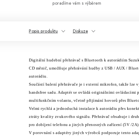
poradíme vám s výběrem
Popis produktu
Diskuze
Digit
á
ln
í
hudebn
í
přehr
á
vač s Bluetooth k autor
á
di
í
m Suzuk
CD měnič, umožňuje přehr
á
v
á
n
í
hudby z USB / AUX / Bluet
autor
á
diu.
Souč
á
st
í
balen
í
přehr
á
vače je i extern
í
mikrofon, takže lze 
handsfree sadu. Adapt
é
r se ovl
á
d
á
origin
á
ln
í
mi ovl
á
dac
í
mi 
multifunkčn
í
m volantu, včetně přij
í
m
á
n
í
hovorů přes Blueto
Velmi rychl
á
a jednoduch
á
instalace k autor
á
diu přes konek
ztr
á
ty kvality zvukov
é
ho sign
á
lu. Přehr
á
vač obsahuje i dru
pro dob
í
jen
í
telefonu a jin
ý
ch přenosn
ý
ch zař
í
zen
í
(5V /2A)
V porovn
á
n
í
s adapt
é
ry jin
ý
ch v
ý
robců podporuje tento ada