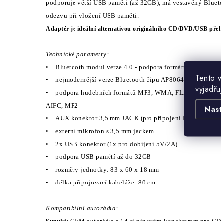
podporuje větš
í
USB paměti (až 32GB), m
á
vestavěn
ý
Blueto
odezvu při vložen
í
USB paměti.
A
daptér je ideální alternativou originálního
CD/DVD/USB pře
Technick
é
parametry:
•
Bluetooth modul verze 4.0 - podpora form
á
tů A2DP, AVR
Tento 
•
nejmodernějš
í
verze Bluetooth čipu AP8064 s vynikaj
í
c
í
vyjadřu
•
podpora hudebn
í
ch form
á
tů MP3, WMA, FLAC (8/16/24 b
AIFC, MP2
Nas
•
AUX konektor 3,5 mm JACK (pro připojen
í
MP3 přehr
á
v
•
extern
í
mikrofon s 3,5 mm jackem
•
2x USB konektor (1x pro dob
í
jen
í
5V/2A)
•
podpora USB pamět
í
až do 32GB
•
rozměry jednotky: 83 x 60 x 18 mm
•
d
é
lka připojovac
í
kabel
á
že: 80 cm
Kompatibiln
í
autor
á
dia:
Suzuki:
OEM autor
á
dia s 14-ti pinov
ý
m konektorem pro CD