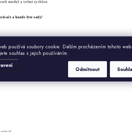
oth modul a velmi rychlou
hr
á
vače a hands free sady
!
CP, HFP, SPP, GATT, ATT
web používá soubory cookie. Dalším procházením tohoto web
kvalitou zvukov
é
ho přenosu
jete souhlas s jejich používáním.
it), ACC, MP4, M4A, WAV, AIF,
tavení
Odmítnout
Souhl
ače / iPodu...)
 měnič