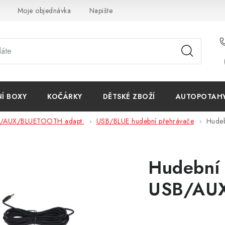
Moje objednávka
Napište nám
Reklamace
Obchodn
NÍ BOXY
KOČÁRKY
DĚTSKÉ ZBOŽÍ
AUTOPOTAHY 
/AUX/BLUETOOTH adapt.
USB/BLUE hudební přehrávače
Hudeb
Hudební 
USB/AUX