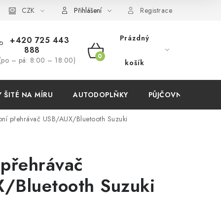
í podmínky
CZK
Přihlášení
Registrace
Prázdný
+420 725 443
888
NÁKUPNÍ
(po – pá: 8:00 – 18:00)
košík
KOŠÍK
ŠITÉ NA MÍRU
AUTODOPLŇKY
PŮJČOVNA
AKC
ní přehrávač USB/AUX/Bluetooth Suzuki
přehrávač
/Bluetooth Suzuki