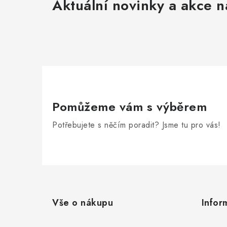
Aktuální novinky a akce n
Pomůžeme vám s výběrem
Potřebujete s něčím poradit? Jsme tu pro vás!
Z
á
Vše o nákupu
Infor
p