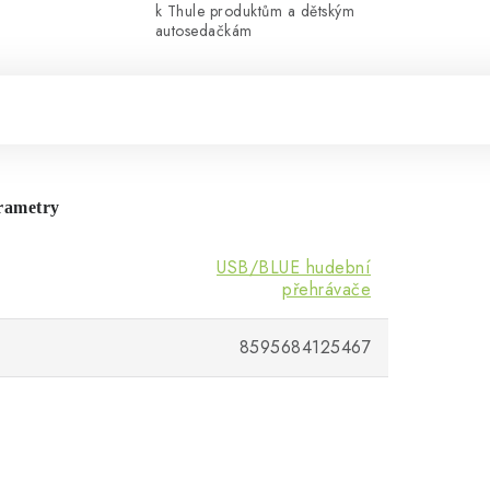
k Thule produktům a dětským
autosedačkám
rametry
USB/BLUE hudební
přehrávače
8595684125467