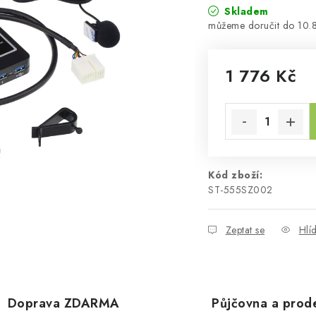
Skladem
10.
1 776 Kč
Měrná cena:
Kód zboží:
ST-555SZ002
Zeptat se
Hlí
Doprava ZDARMA
Půjčovna a prod