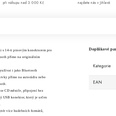
při nákupu nad 3 000 Kč
najdete nás v Jihlavě
Doplňkové pa
i s 14-ti pinov
ý
m konektorem pro
ooth př
í
mo na origin
á
ln
í
m
Kategorie
využ
í
vat i jako Bluetooth
prvky př
í
mo na autor
á
diu nebo
EAN
oth.
tor CD měniče, připojen
í
bez
h
ý
USB konektor, kter
ý
je určen
.
pt
é
r v
í
ce hudebn
í
ch form
á
tů,