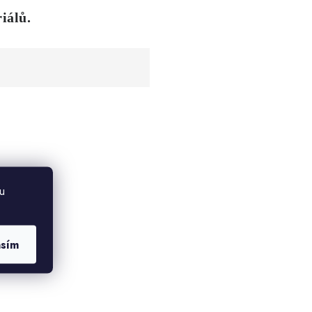
iálů.
u
asím