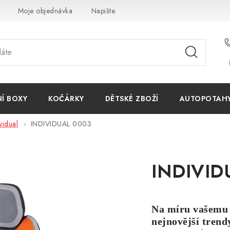
Moje objednávka
Napište nám
Reklamace
Obchodn
NÍ BOXY
KOČÁRKY
DĚTSKÉ ZBOŽÍ
AUTOPOTAHY 
vidual
INDIVIDUAL 0003
INDIVID
Na míru vašemu 
nejnovější trendy