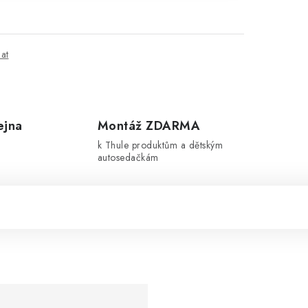
dat
ejna
Montáž ZDARMA
k Thule produktům a dětským
autosedačkám