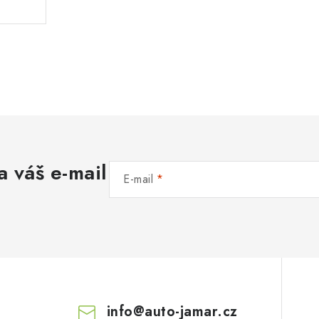
a váš e-mail
E-mail
info
@
auto-jamar.cz