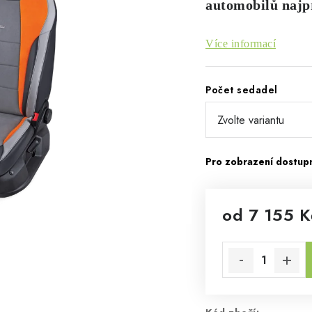
automobilů najp
Více informací
Počet sedadel
od
7 155 K
Měrná cena: