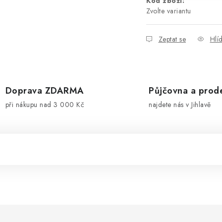
Kód zboží:
Zvolte variantu
Zeptat se
Hlí
Doprava ZDARMA
Půjčovna a prod
při nákupu nad 3 000 Kč
najdete nás v Jihlavě