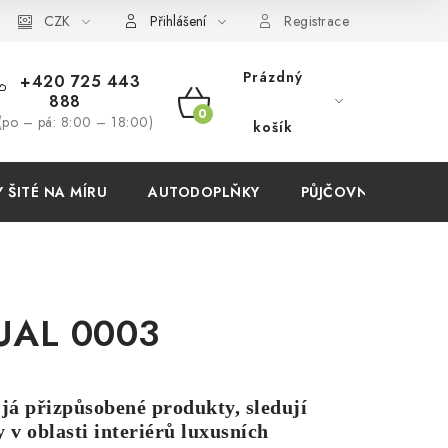
í podmínky
CZK
Přihlášení
Registrace
Prázdný
+420 725 443
888
NÁKUPNÍ
(po – pá: 8:00 – 18:00)
košík
KOŠÍK
ŠITÉ NA MÍRU
AUTODOPLŇKY
PŮJČOVNA
AKC
UAL 0003
já přizpůsobené produkty, sledují
 v oblasti interiérů luxusních