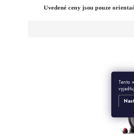
Uvedené
ceny jsou pouze orienta
Tento 
vyjadřu
Nas