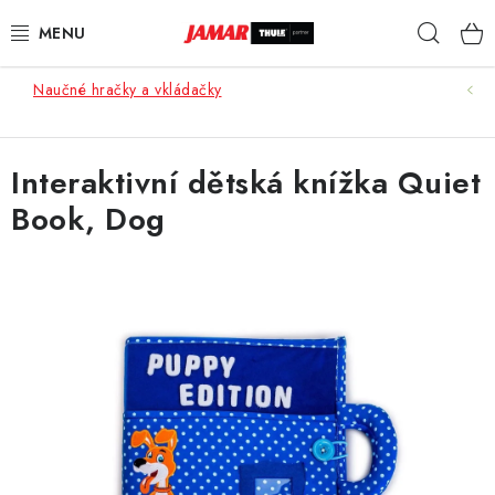
Přejít
Hleda
na
obsah
Naučné hračky a vkládačky
STŘEŠNÍ NOSIČE
NOSIČE KOL
Interaktivní dětská knížka Quiet
Book, Dog
STŘEŠNÍ BOXY
KOČÁRKY
DĚTSKÉ ZBOŽÍ
AUTOPOTAHY ŠITÉ NA MÍRU
AUTODOPLŇKY