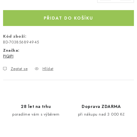
Měrná cena:
Kontakty
O nás
Doprava a platba
Půjčovna
Moje objednávka
Napište nám
Reklamace
PŘIDAT DO KOŠÍKU
Obchodní podmínky
Kód zboží:
BD-703856894945
Značka:
PIQIPI
Zeptat se
Hlídat
28 let na trhu
Doprava ZDARMA
poradíme vám s výběrem
při nákupu nad 3 000 Kč