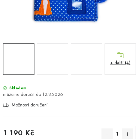
PŮJČOVNA
AKCE
PRO PSY
BOXY NA TAŽNÁ ZAŘÍZENÍ
+ další (4)
OSTATNÍ NOSIČE
STŘEŠNÍ KOŠE
Skladem
12.8.2026
AUTOSTANY
Možnosti doručení
CESTOVNÍ ZAVAZADLA
DÁRKOVÉ POUKAZY
1 190 Kč