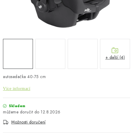
PŮJČOVNA
AKCE
PRO PSY
BOXY NA TAŽNÁ ZAŘÍZENÍ
+ další (4)
OSTATNÍ NOSIČE
autosedačka 40-75 cm
STŘEŠNÍ KOŠE
Více informací
AUTOSTANY
Skladem
CESTOVNÍ ZAVAZADLA
12.8.2026
Možnosti doručení
DÁRKOVÉ POUKAZY