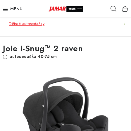
Přejít
Hleda
na
obsah
Dětské autosedačky
STŘEŠNÍ NOSIČE
NOSIČE KOL
Joie i-Snug™ 2 raven
STŘEŠNÍ BOXY
autosedačka 40-75 cm
KOČÁRKY
DĚTSKÉ ZBOŽÍ
AUTOPOTAHY ŠITÉ NA MÍRU
AUTODOPLŇKY