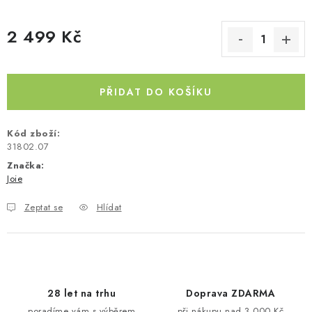
Kontakty
O nás
Doprava a platba
Půjčovna
2 499 Kč
Moje objednávka
Napište nám
Reklamace
Měrná cena:
Obchodní podmínky
PŘIDAT DO KOŠÍKU
Kód zboží:
31802.07
Značka:
Joie
Zeptat se
Hlídat
28 let na trhu
Doprava ZDARMA
poradíme vám s výběrem
při nákupu nad 3 000 Kč