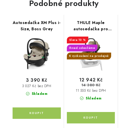
Podobné produkty
Autosedačka XM Plus i-
THULE Maple
Size, Boss Grey
autosedačka pro
novorozence Faded
10 %
khaki + báze Alfi
Ihned odesíláme
K vyzkoušení na prodejně
12 942 Kč
3 390 Kč
14 380 Kč
3 027 Kč bez DPH
11 555 Kč bez DPH
Skladem
Skladem