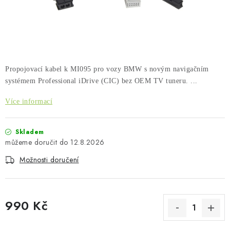
PŮJČOVNA
AKCE
PRO PSY
Propojovací kabel k MI095 pro vozy BMW s novým navigačním
BOXY NA TAŽNÁ ZAŘÍZENÍ
systémem Professional iDrive (CIC) bez OEM TV tuneru. ...
Více informací
OSTATNÍ NOSIČE
Skladem
STŘEŠNÍ KOŠE
12.8.2026
Možnosti doručení
AUTOSTANY
CESTOVNÍ ZAVAZADLA
990 Kč
DÁRKOVÉ POUKAZY
Měrná cena: