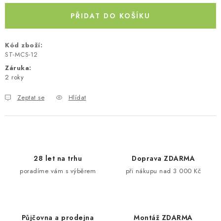
Kontakty
O nás
Doprava a platba
Půjčovna
PŘIDAT DO KOŠÍKU
Moje objednávka
Napište nám
Reklamace
Obchodní podmínky
Kód zboží:
ST-MCS-12
Záruka
:
2 roky
Zeptat se
Hlídat
28 let na trhu
Doprava ZDARMA
poradíme vám s výběrem
při nákupu nad 3 000 Kč
Půjčovna a prodejna
Montáž ZDARMA