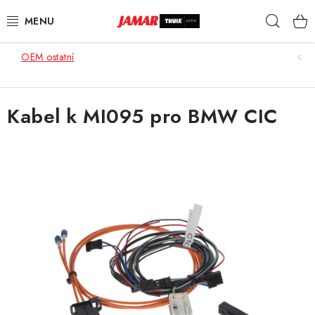
Přejít
Hleda
na
obsah
OEM ostatní
STŘEŠNÍ NOSIČE
NOSIČE KOL
Kabel k MI095 pro BMW CIC
STŘEŠNÍ BOXY
KOČÁRKY
DĚTSKÉ ZBOŽÍ
AUTOPOTAHY ŠITÉ NA MÍRU
AUTODOPLŇKY