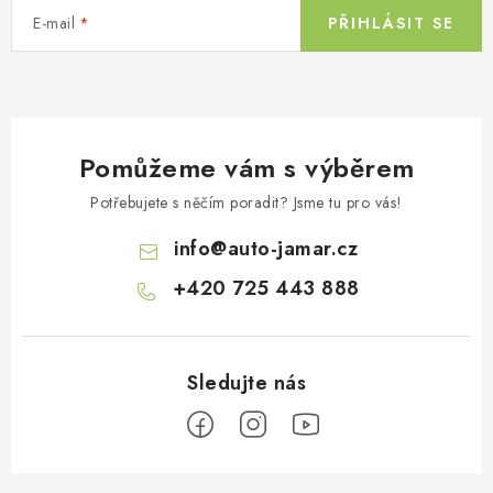
E-mail
PŘIHLÁSIT SE
Pomůžeme vám s výběrem
Potřebujete s něčím poradit? Jsme tu pro vás!
info
@
auto-jamar.cz
+420 725 443 888
Z