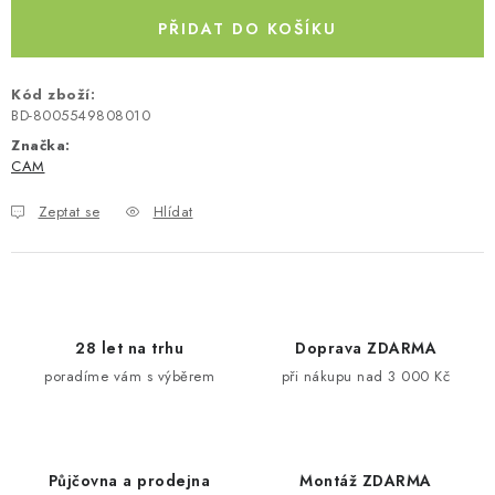
Kontakty
O nás
Doprava a platba
Půjčovna
PŘIDAT DO KOŠÍKU
Moje objednávka
Napište nám
Reklamace
Kód zboží:
Obchodní podmínky
BD-8005549808010
Značka:
CAM
Zeptat se
Hlídat
28 let na trhu
Doprava ZDARMA
poradíme vám s výběrem
při nákupu nad 3 000 Kč
Půjčovna a prodejna
Montáž ZDARMA