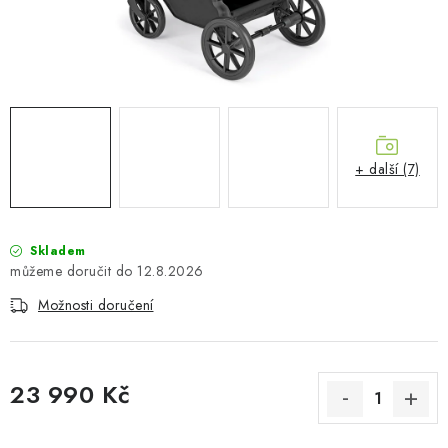
PŮJČOVNA
AKCE
PRO PSY
BOXY NA TAŽNÁ ZAŘÍZENÍ
+ další (7)
OSTATNÍ NOSIČE
Skladem
STŘEŠNÍ KOŠE
12.8.2026
Možnosti doručení
AUTOSTANY
CESTOVNÍ ZAVAZADLA
23 990 Kč
DÁRKOVÉ POUKAZY
Měrná cena: