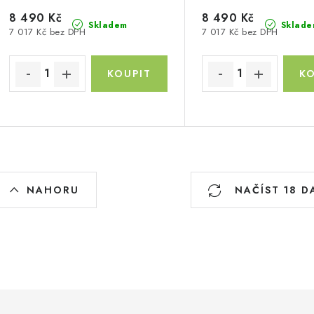
8 490 Kč
8 490 Kč
Skladem
Sklade
7 017 Kč bez DPH
7 017 Kč bez DPH
O
NAHORU
NAČÍST 18 D
v
á
d
a