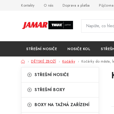
Přejít
Kontakty
O nás
Doprava a platba
Půjčovna
na
obsah
STŘEŠNÍ NOSIČE
NOSIČE KOL
STŘEŠ
Domů
DĚTSKÉ ZBOŽÍ
Kočárky
Kočárky do města, l
P
K
Přeskočit
STŘEŠNÍ NOSIČE
kategorie
a
o
t
s
STŘEŠNÍ BOXY
e
t
g
BOXY NA TAŽNÁ ZAŘÍZENÍ
r
o