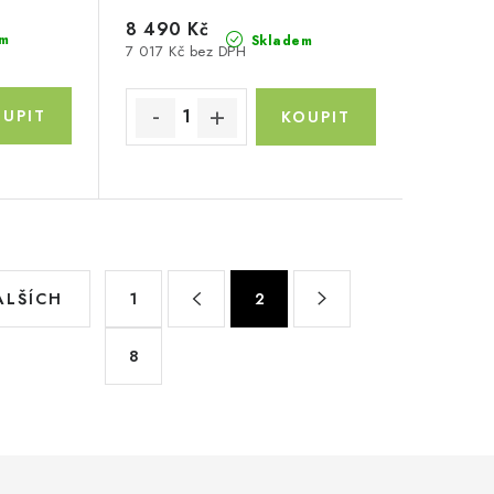
8 490 Kč
m
Skladem
7 017 Kč bez DPH
S
ALŠÍCH
1
2
t
r
8
á
n
k
o