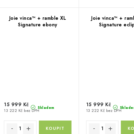
ů
Joie vinca™ + ramble XL
Joie vinca™ + ram
Signature ebony
Signature ecli
15 999 Kč
15 999 Kč
Skladem
Sklade
13 222 Kč bez DPH
13 222 Kč bez DPH