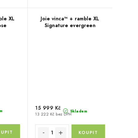
ble XL
Joie vinca™ + ramble XL
pse
Signature evergreen
15 999 Kč
m
Skladem
13 222 Kč bez DPH