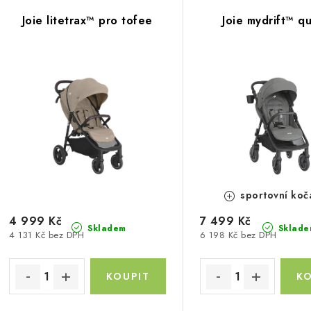
V
z
Joie litetrax™ pro tofee
Joie mydrift™ q
ý
e
p
n
í
s
p
p
r
r
o
o
d
sportovní koč
d
u
4 999 Kč
7 499 Kč
Skladem
Sklade
4 131 Kč bez DPH
6 198 Kč bez DPH
u
k
k
t
ů