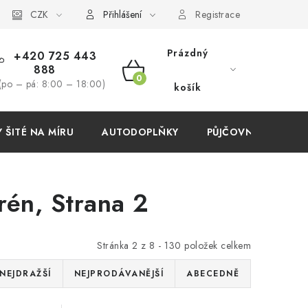
í podmínky
CZK
Přihlášení
Registrace
Prázdný
+420 725 443
888
NÁKUPNÍ
(po – pá: 8:00 – 18:00)
košík
KOŠÍK
ŠITÉ NA MÍRU
AUTODOPLŇKY
PŮJČOVNA
AKC
rén
, Strana 2
Stránka
2
z
8
-
130
položek celkem
NEJDRAŽŠÍ
NEJPRODÁVANĚJŠÍ
ABECEDNĚ