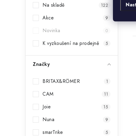
Nas
Na skladě
122
Akce
9
Novinka
0
K vyzkoušení na prodejně
5
Značky
BRITAX&RÖMER
1
CAM
11
Joie
15
Nuna
9
smarTrike
5