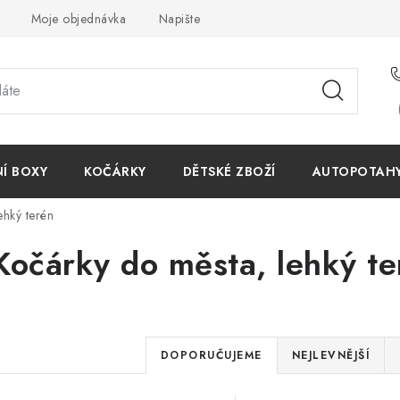
Moje objednávka
Napište nám
Reklamace
Obchodn
NÍ BOXY
KOČÁRKY
DĚTSKÉ ZBOŽÍ
AUTOPOTAHY 
ehký terén
Kočárky do města, lehký te
Ř
DOPORUČUJEME
NEJLEVNĚJŠÍ
a