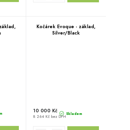
základ,
Kočárek Evoque - základ,
n
Silver/Black
10 000 Kč
m
Skladem
8 264 Kč bez DPH