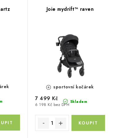
uartz
Joie mydrift™ raven
árek
sportovní kočárek
7 499 Kč
m
Skladem
6 198 Kč bez DPH