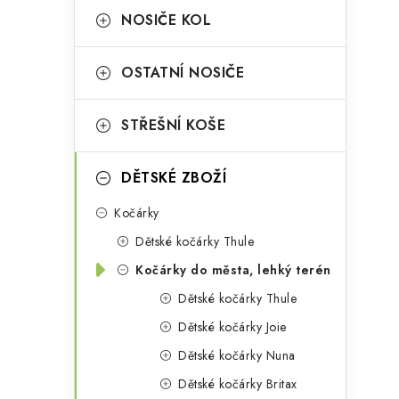
a
r
NOSIČE KOL
n
i
OSTATNÍ NOSIČE
e
n
i
í
STŘEŠNÍ KOŠE
p
DĚTSKÉ ZBOŽÍ
a
n
Kočárky
Dětské kočárky Thule
e
Kočárky do města, lehký terén
l
Dětské kočárky Thule
Dětské kočárky Joie
Dětské kočárky Nuna
t
Dětské kočárky Britax