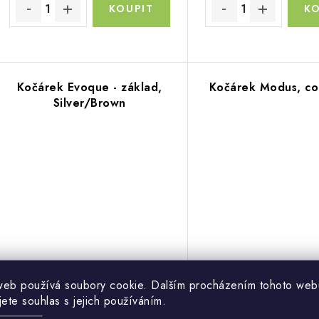
Kočárek Evoque - základ,
Kočárek Modus, co
Silver/Brown
web používá soubory cookie. Dalším procházením tohoto web
10 000 Kč
23 990 Kč
jete souhlas s jejich používáním.
Skladem
Sklade
8 264 Kč bez DPH
19 826 Kč bez DPH