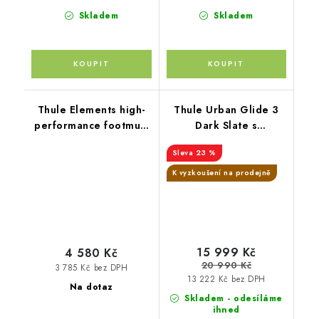
Skladem
Skladem
Thule Elements high-
Thule Urban Glide 3
performance footmuff
Dark Slate s
S přírodní béžová
magnetickou přezkou
23 %
K vyzkoušení na prodejně
15 999 Kč
4 580 Kč
20 990 Kč
3 785 Kč bez DPH
13 222 Kč bez DPH
Na dotaz
Skladem - odesíláme
ihned