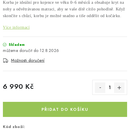
Korba je ideální pro kojence ve věku 0–6 měsíců a obsahuje kryt na
Kontakty
O nás
Doprava a platba
Půjčovna
nohy a odvětrávanou matraci, aby se vaše dítě cítilo pohodlně. Když
Moje objednávka
Napište nám
Reklamace
skončíte s chůzí, korbu je možné snadno a tiše oddělit od kočárku.
Obchodní podmínky
Více informací
Skladem
12.8.2026
Možnosti doručení
6 990 Kč
Měrná cena:
PŘIDAT DO KOŠÍKU
Kód zboží: