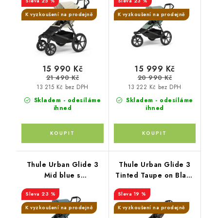
25 %
23 %
K vyzkoušení na prodejně
K vyzkoušení na prodejně
15 990 Kč
15 999 Kč
21 490 Kč
20 990 Kč
13 215 Kč bez DPH
13 222 Kč bez DPH
Skladem - odesíláme
Skladem - odesíláme
ihned
ihned
Thule Urban Glide 3
Thule Urban Glide 3
Mid blue s
Tinted Taupe on Black
magnetickou přezkou
s magnetickou přezkou
23 %
19 %
K vyzkoušení na prodejně
K vyzkoušení na prodejně