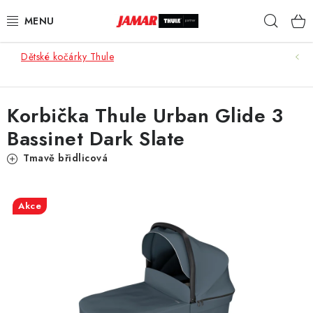
Přejít
Hleda
na
obsah
Dětské kočárky Thule
STŘEŠNÍ NOSIČE
NOSIČE KOL
Korbička Thule Urban Glide 3
Bassinet Dark Slate
STŘEŠNÍ BOXY
Tmavě břidlicová
KOČÁRKY
DĚTSKÉ ZBOŽÍ
Akce
AUTOPOTAHY ŠITÉ NA MÍRU
AUTODOPLŇKY