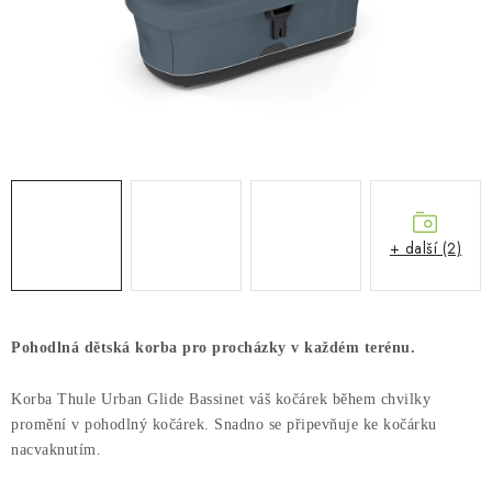
PŮJČOVNA
AKCE
PRO PSY
BOXY NA TAŽNÁ ZAŘÍZENÍ
OSTATNÍ NOSIČE
+ další (2)
STŘEŠNÍ KOŠE
AUTOSTANY
Pohodlná dětská korba pro procházky v každém terénu.
CESTOVNÍ ZAVAZADLA
Korba Thule Urban Glide Bassinet váš kočárek během chvilky
promění v pohodlný kočárek. Snadno se připevňuje ke kočárku
nacvaknutím.
DÁRKOVÉ POUKAZY